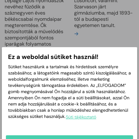
Lepage Lajos nyomdászok
Losoncon, valamint
nevéhez fűződik a
Szarvason járt
száznegyven éves
gimnáziumba, majd 1893-
békéscsabai nyomdaipar
tól a budapesti
megteremtése. Ők
egyetemen tanult.
biztosították a művelődés
Bővebben
szempontjából fontos
iparágak folyamatos
jelenlétét Békéscsabán.
Ez a weboldal sütiket használ!
Bővebben
Sütiket használunk a tartalmak és hirdetések személyre
szabásához, a látogatóink magasabb szintű kiszolgálásához, a
weboldalforgalmunk elemzéséhez, illetve marketing
tevékenységünk támogatása érdekében. Az „ELFOGADOM”
gomb megnyomásával Ön hozzájárul a sütik használatához.
Amennyiben Ön nem fogadja el a süti beállításokat, azzal Ön
nem adja hozzájárulását a cookie-k beállításához, és a
továbbiakban csak a honlap működéshez elengedhetetlenül
szükséges sütiket használjuk.
Süti tájékoztató