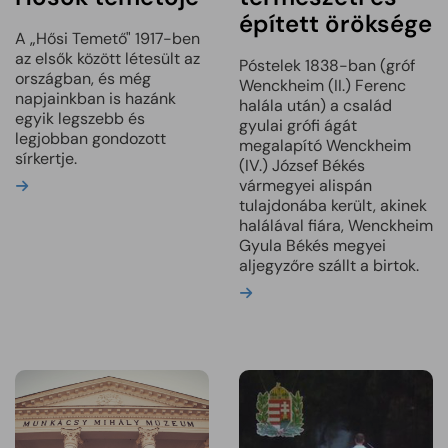
épített öröksége
A „Hősi Temető" 1917-ben
az elsők között létesült az
Póstelek 1838-ban (gróf
országban, és még
Wenckheim (II.) Ferenc
napjainkban is hazánk
halála után) a család
egyik legszebb és
gyulai grófi ágát
legjobban gondozott
megalapító Wenckheim
sírkertje.
(IV.) József Békés
vármegyei alispán
Bővebben
tulajdonába került, akinek
halálával fiára, Wenckheim
Gyula Békés megyei
aljegyzőre szállt a birtok.
Bővebben