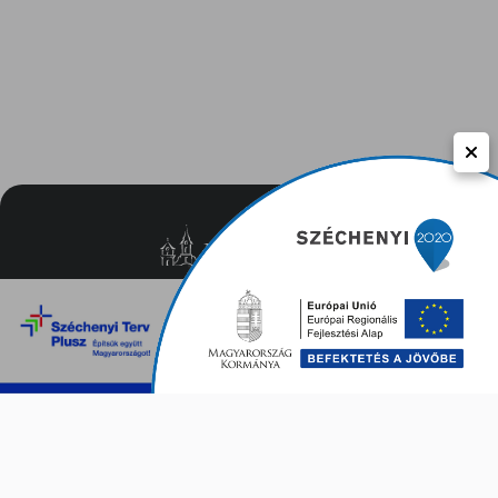
Közérdekű adatok
Adatvédelem
Impresszum
Kapcsolat