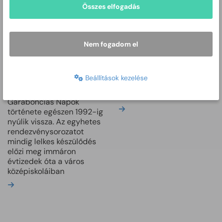
Összes elfogadás
Csabai
Boltmúzeum
Garabonciás
A Békéscsaba és Vidéke
Napok
Nem fogadom el
ÁFÉSZ Megyei Szövetsége
1987-ben gyűjtőmunkát
A Garabonciás Napok
indított a
majd negyed évszázada
kereskedelemmel
Beállítások kezelése
színesíti Békéscsaba
kapcsolatos szaktörténeti
diákéletét. A Csabai
emlékek megmentésére.
Garabonciás Napok
Bővebben
története egészen 1992-ig
nyúlik vissza. Az egyhetes
rendezvénysorozatot
mindig lelkes készülődés
előzi meg immáron
évtizedek óta a város
középiskoláiban
Bővebben