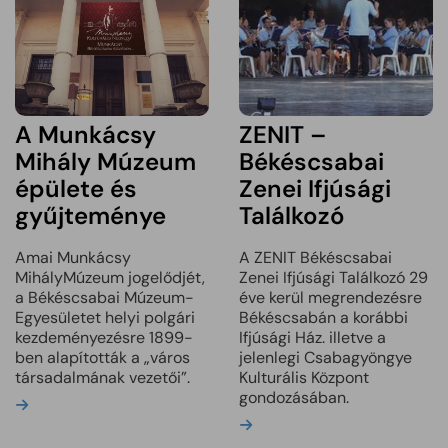
ZENIT –
A Munkácsy
Békéscsabai
Mihály Múzeum
Zenei Ifjúsági
épülete és
Találkozó
gyűjteménye
A ZENIT Békéscsabai
Amai Munkácsy
Zenei Ifjúsági Találkozó 29
MihályMúzeum jogelődjét,
éve kerül megrendezésre
a Békéscsabai Múzeum-
Békéscsabán a korábbi
Egyesületet helyi polgári
Ifjúsági Ház. illetve a
kezdeményezésre 1899-
jelenlegi Csabagyöngye
ben alapították a „város
Kulturális Központ
társadalmának vezetői”.
gondozásában.
Bővebben
Bővebben