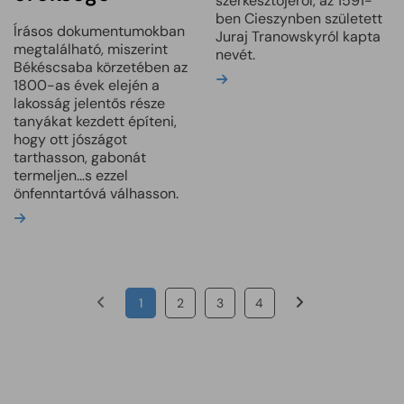
szerkesztőjéről, az 1591-
ben Cieszynben született
Írásos dokumentumokban
Juraj Tranowskyról kapta
megtalálható, miszerint
nevét.
Békéscsaba körzetében az
Bővebben
1800-as évek elején a
lakosság jelentős része
tanyákat kezdett építeni,
hogy ott jószágot
tarthasson, gabonát
termeljen…s ezzel
önfenntartóvá válhasson.
Bővebben
1
2
3
4