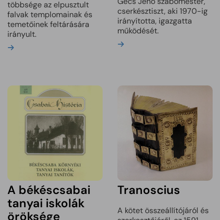
Gécs Jenő szabómester,
többsége az elpusztult
cserkésztiszt, aki 1970-ig
falvak templomainak és
irányította, igazgatta
temetőinek feltárására
működését.
irányult.
Bővebben
Bővebben
A békéscsabai
Tranoscius
tanyai iskolák
A kötet összeállítójáról és
öröksége