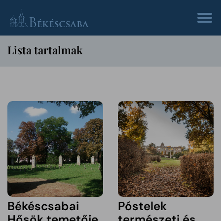
Lista tartalmak
Békéscsabai
Póstelek
Hősök temetője
természeti és