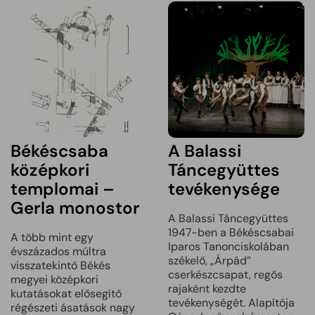
Békéscsaba
A Balassi
középkori
Táncegyüttes
templomai –
tevékenysége
Gerla monostor
A Balassi Táncegyüttes
1947-ben a Békéscsabai
A több mint egy
Iparos Tanonciskolában
évszázados múltra
székelő, „Árpád”
visszatekintő Békés
cserkészcsapat, regős
megyei középkori
rajaként kezdte
kutatásokat elősegítő
tevékenységét. Alapítója
régészeti ásatások nagy