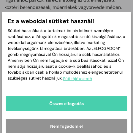
ingatlanok, parkok, terek, illetőleg az ott elhelyezett
köztéri berendezések, műemlékek vagyonvédelmében.
5. Kezeli az önkormányzat által közterületen elhelyezett
Ez a weboldal sütiket használ!
térfigyelő kamerák által rögzített felvételeket.
Sütiket használunk a tartalmak és hirdetések személyre
6. Ellátja az ünnepi és egyéb városi rendezvények
szabásához, a látogatóink magasabb szintű kiszolgálásához, a
biztosítását.
weboldalforgalmunk elemzéséhez, illetve marketing
tevékenységünk támogatása érdekében. Az „ELFOGADOM”
7. A rendőrséggel, polgárőrséggel közös szolgálatot lát el.
gomb megnyomásával Ön hozzájárul a sütik használatához.
Amennyiben Ön nem fogadja el a süti beállításokat, azzal Ön
8. Közterületen történő járőrözést végez a jogellenes
nem adja hozzájárulását a cookie-k beállításához, és a
cselekmények elkövetésének megelőzése, illetve
továbbiakban csak a honlap működéshez elengedhetetlenül
megakadályozása érdekében.
szükséges sütiket használjuk.
Süti tájékoztató
9. A mezőőri szolgálat működési területén elsődlegesen a
termőföldek őrzését, az azokon lévő, illetve azokhoz
tartozó termények és termékek, felszerelések és
Összes elfogadás
eszközök, haszonállatok, mezőgazdasági építmények,
földmérési jelek vagyonvédelmét látja el.
Nem fogadom el
Makszin András