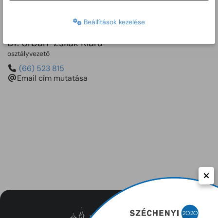
csoportvezető
Beállítások kezelése
(66) 523 834
Email cím mutatása
Dr. Urbán-Zsilák Klára
osztályvezető
(66) 523 815
Email cím mutatása