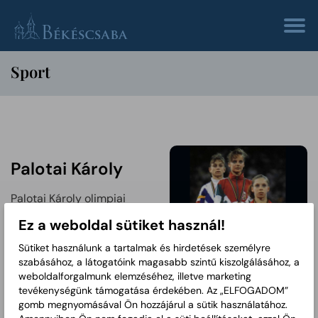
Sport
Palotai Károly
Palotai Károly olimpiai
bajnok labdarúgó és
Ez a weboldal sütiket használ!
világhírű játékvezető
életútja
Sütiket használunk a tartalmak és hirdetések személyre
szabásához, a látogatóink magasabb szintű kiszolgálásához, a
Ónodi Henrietta
weboldalforgalmunk elemzéséhez, illetve marketing
olimpiai bajnoki
tevékenységünk támogatása érdekében. Az „ELFOGADOM”
gomb megnyomásával Ön hozzájárul a sütik használatához.
címe