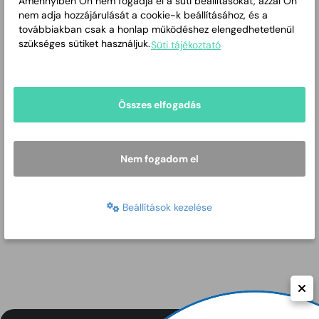
Amennyiben Ön nem fogadja el a süti beállításokat, azzal Ön
nem adja hozzájárulását a cookie-k beállításához, és a
Ónodi Henrietta
továbbiakban csak a honlap működéshez elengedhetetlenül
(Békéscsaba, 1974. május
szükséges sütiket használjuk.
Süti tájékoztató
22. –) olimpiai bajnok
magyar tornásznő. 1988-
tól 1996-ig szerepelt a
magyar válogatottban.
Összes elfogadás
Nem fogadom el
Beállítások kezelése