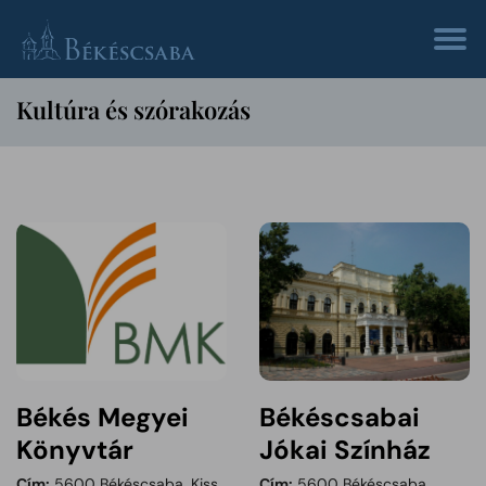
Kultúra és szórakozás
Békés Megyei
Békéscsabai
Könyvtár
Jókai Színház
Cím:
5600 Békéscsaba, Kiss
Cím:
5600 Békéscsaba,