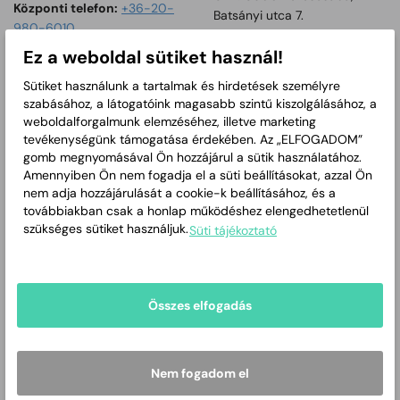
Központi telefon:
+36-20-
Batsányi utca 7.
980-6010
Központi telefon:
Tartalom megnyitása új ablakban
Weboldal:
Ez a weboldal sütiket használ!
Elérhetőség: 06-66/647-739
http://www.gmtanc.hu
Sütiket használunk a tartalmak és hirdetések személyre
szabásához, a látogatóink magasabb szintű kiszolgálásához, a
weboldalforgalmunk elemzéséhez, illetve marketing
tevékenységünk támogatása érdekében. Az „ELFOGADOM”
gomb megnyomásával Ön hozzájárul a sütik használatához.
Amennyiben Ön nem fogadja el a süti beállításokat, azzal Ön
nem adja hozzájárulását a cookie-k beállításához, és a
továbbiakban csak a honlap működéshez elengedhetetlenül
szükséges sütiket használjuk.
Süti tájékoztató
Körösök Völgye
Lencsési úti
Összes elfogadás
Látogatóközpont
fiókkönyvtár
Cím:
5600 Békéscsaba,
Cím:
5600 Békéscsaba,
Nem fogadom el
Széchenyi liget 810.
Pásztor utca 17.
Központi telefon:
Központi telefon: