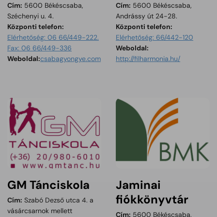
Cím:
5600 Békéscsaba,
Cím:
5600 Békéscsaba,
Széchenyi u. 4.
Andrássy út 24-28.
Központi telefon:
Központi telefon:
Elérhetőség: 06 66/449-222.
Elérhetőség: 66/442-120
Tartalom megnyitása 
Fax: 06 66/449-336
Weboldal:
Tartalom megnyitása új ablakban
Weboldal:
csabagyongye.com
http://filharmonia.hu/
GM Tánciskola
Jaminai
fiókkönyvtár
Cím:
Szabó Dezső utca 4. a
vásárcsarnok mellett
Cím:
5600 Békéscsaba,