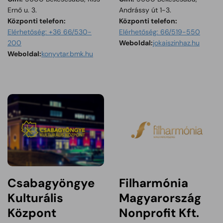
Ernő u. 3.
Andrássy út 1-3.
Központi telefon:
Központi telefon:
Elérhetőség: +36 66/530-
Elérhetőség: 66/519-550
Tartalom megnyitása 
200
Weboldal:
jokaiszinhaz.hu
Tartalom megnyitása új ablakban
Weboldal:
konyvtar.bmk.hu
Csabagyöngye
Filharmónia
Kulturális
Magyarország
Központ
Nonprofit Kft.