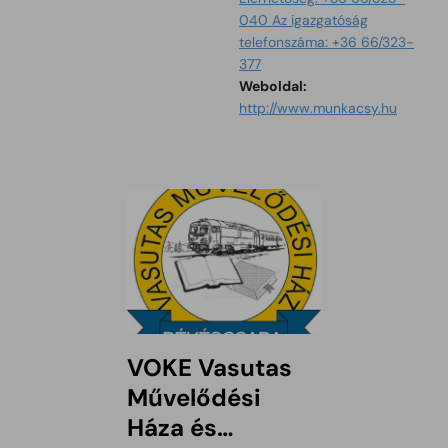
040 Az igazgatóság
telefonszáma: +36 66/323-
377
Tartalom megnyitása 
Weboldal:
http://www.munkacsy.hu
VOKE Vasutas
Művelődési
Háza és