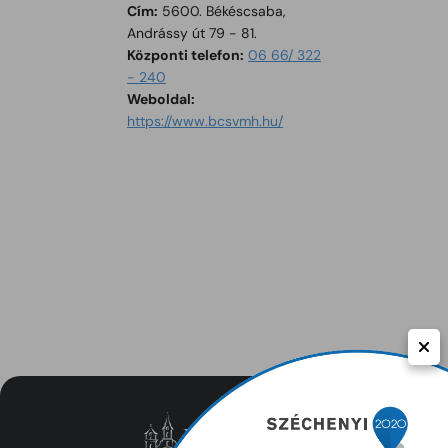
Könyvtára
Cím:
5600. Békéscsaba,
Andrássy út 79 - 81.
Központi telefon:
06 66/ 322
- 240
Tartalom megnyitása új ablakban
Weboldal:
https://www.bcsvmh.hu/