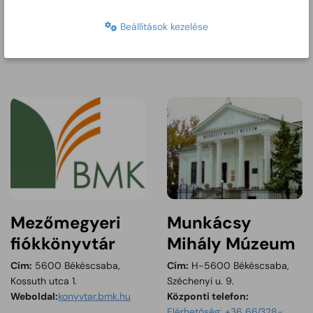
Elérhetőség: 06-66/445-885
Elérhetőség: 66/631-675
Tartalom megnyitása új ablakban
Weboldal:
Beállítások kezelése
http://www.korosoknaturpark.hu
Mezőmegyeri
Munkácsy
fiókkönyvtár
Mihály Múzeum
Cím:
5600 Békéscsaba,
Cím:
H-5600 Békéscsaba,
Kossuth utca 1.
Széchenyi u. 9.
Tartalom megnyitása új ablakban
Weboldal:
konyvtar.bmk.hu
Központi telefon:
Elérhetőség: +36 66/328-