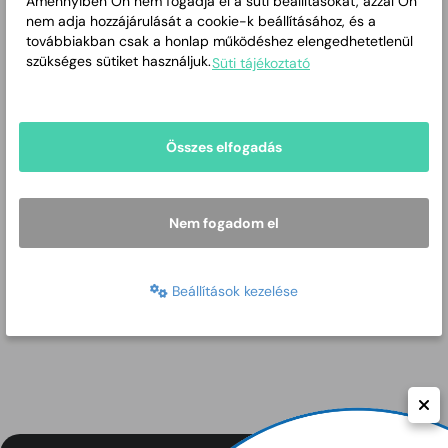
Amennyiben Ön nem fogadja el a süti beállításokat, azzal Ön
Luther utca 10.
nem adja hozzájárulását a cookie-k beállításához, és a
továbbiakban csak a honlap működéshez elengedhetetlenül
Központi telefon:
66/ 445-
szükséges sütiket használjuk.
Süti tájékoztató
103
Tartalom megnyitása új ablakban
Weboldal:
http://www.csaba-
college.hu
Összes elfogadás
Nem fogadom el
Beállítások kezelése