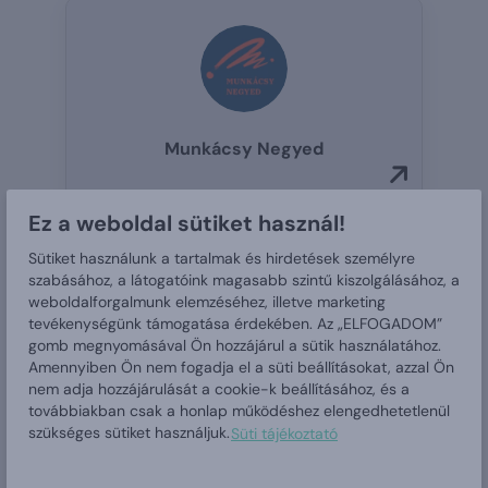
Munkácsy Negyed
Ez a weboldal sütiket használ!
Sütiket használunk a tartalmak és hirdetések személyre
ÖSSZES
szabásához, a látogatóink magasabb szintű kiszolgálásához, a
weboldalforgalmunk elemzéséhez, illetve marketing
tevékenységünk támogatása érdekében. Az „ELFOGADOM”
ÖNKORMÁNYZAT ÁLTAL
gomb megnyomásával Ön hozzájárul a sütik használatához.
Amennyiben Ön nem fogadja el a süti beállításokat, azzal Ön
KIÍRT PÁLYÁZATOK
nem adja hozzájárulását a cookie-k beállításához, és a
továbbiakban csak a honlap működéshez elengedhetetlenül
HÍREK, ESEMÉNYEK
szükséges sütiket használjuk.
Süti tájékoztató