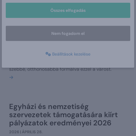
Összes elfogadás
Tervezz velünk! Otthonosabb
város ötletpályázat
Nem fogadom el
2026 | MÁJUS 11.
Közösségi fejlesztési ötletpályázatot hirdet
Békéscsaba Megyei Jogú Város Önkormányzata,
Beállítások kezelése
amelynek keretében a városban élők saját projekt
ötletekkel tehetik élhetőbbé lakókörnyezetüket,
szebbé, otthonosabbá formálva ezzel a várost.
Bővebben
Egyházi és nemzetiség
szervezetek támogatására kiírt
pályázatok eredményei 2026
2026 | ÁPRILIS 28.