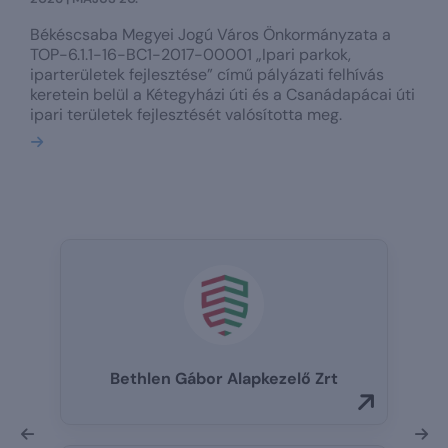
Békéscsaba Megyei Jogú Város Önkormányzata a
TOP-6.1.1-16-BC1-2017-00001 „Ipari parkok,
iparterületek fejlesztése” című pályázati felhívás
keretein belül a Kétegyházi úti és a Csanádapácai úti
ipari területek fejlesztését valósította meg.
Bővebben
Bethlen Gábor Alapkezelő Zrt
Előző
Kö