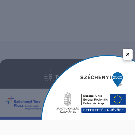
Közérdekű adatok
Adatvédelem
Impresszum
Kapcsolat