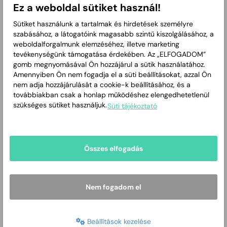
Ez a weboldal sütiket használ!
Harangozóné dr. Hocz Nikoletta
fogorvos
Sütiket használunk a tartalmak és hirdetések személyre
szabásához, a látogatóink magasabb szintű kiszolgálásához, a
5. Fogorvosi körzet Corvin u. 3/1.
weboldalforgalmunk elemzéséhez, illetve marketing
Dr. Fodor Judit
tevékenységünk támogatása érdekében. Az „ELFOGADOM”
konzerváló fogászat és fogpótlástan
gomb megnyomásával Ön hozzájárul a sütik használatához.
Amennyiben Ön nem fogadja el a süti beállításokat, azzal Ön
6. Fogorvosi körzet Fövenyes u. 13.
nem adja hozzájárulását a cookie-k beállításához, és a
Dr. Gyenes Ágnes
továbbiakban csak a honlap működéshez elengedhetetlenül
szükséges sütiket használjuk.
fog -és szájbetegségek szakorvosa
Süti tájékoztató
7. Fogorvosi körzet Lencsési út 26.
Dr. Kerekes Attila
fog -és szájbetegségek szakorvosa
Összes elfogadás
8. Fogorvosi körzet Lencsési út 26.
Ianosné Dr. Gurzó Mária
Nem fogadom el
fog -és szájbetegségek szakorvosa, konzerváló fogászat és
fogpótlástan
9. Fogorvosi körzet Kolozsvári u. 33.
Beállítások kezelése