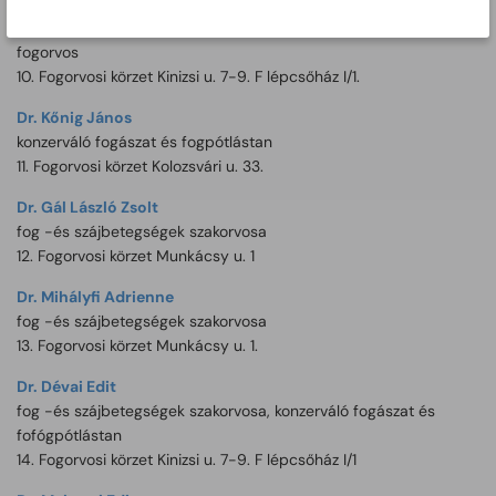
Dr. Erhardt Nikolett fogorvost tartósan helyettesíti Dr. Dévai
Edit
fogorvos
10. Fogorvosi körzet Kinizsi u. 7-9. F lépcsőház I/1.
Dr. Kőnig János
konzerváló fogászat és fogpótlástan
11. Fogorvosi körzet Kolozsvári u. 33.
Dr. Gál László Zsolt
fog -és szájbetegségek szakorvosa
12. Fogorvosi körzet Munkácsy u. 1
Dr. Mihályfi Adrienne
fog -és szájbetegségek szakorvosa
13. Fogorvosi körzet Munkácsy u. 1.
Dr. Dévai Edit
fog -és szájbetegségek szakorvosa, konzerváló fogászat és
fofógpótlástan
14. Fogorvosi körzet Kinizsi u. 7-9. F lépcsőház I/1