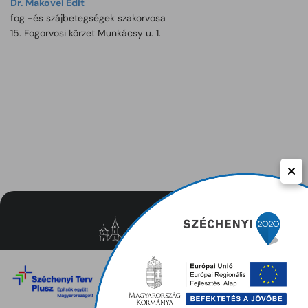
Dr. Makovei Edit
fog -és szájbetegségek szakorvosa
15. Fogorvosi körzet Munkácsy u. 1.
Közérdekű adatok
Adatvédelem