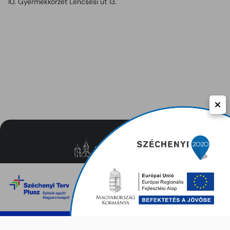
10. Gyermekkörzet Lencsési út 13.
Közérdekű adatok
Adatvédelem
Impresszum
Kapcsolat