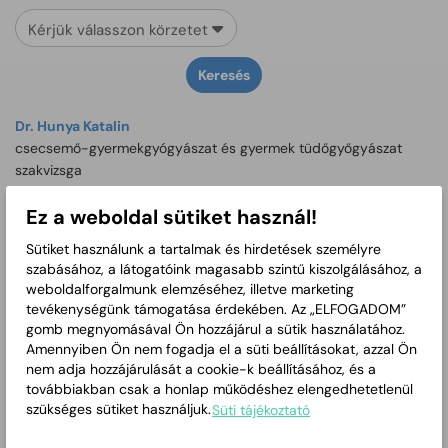
Kérjük válasszon körzetet
Keresés
Dr. Hunya Katalin
csecsemő-gyermekgyógyászat és gyermek tüdőgyőgyászat
szakvizsga
1. Gyermekkörzet Trefort u. 3., Wenckheim Károly tér 10.
Ez a weboldal sütiket használ!
Bujdosóné dr. Kovács Bernadett
Sütiket használunk a tartalmak és hirdetések személyre
csecsemő-gyermekgyógyászat és infektológia szakvizsga
szabásához, a látogatóink magasabb szintű kiszolgálásához, a
2. Gyermekkörzet Árpád sor 6.
weboldalforgalmunk elemzéséhez, illetve marketing
tevékenységünk támogatása érdekében. Az „ELFOGADOM”
Dr. Pap Csenge
gomb megnyomásával Ön hozzájárul a sütik használatához.
csecsemő-gyermekgyógyászat szakvizsga
Amennyiben Ön nem fogadja el a süti beállításokat, azzal Ön
3. Gyermekkörzet Mednyánszky u. 4-6.
nem adja hozzájárulását a cookie-k beállításához, és a
továbbiakban csak a honlap működéshez elengedhetetlenül
Dr. Fekete Gréta Anna
szükséges sütiket használjuk.
Süti tájékoztató
csecsemő-gyermekgyógyászat szakvizsga
4. Gyermekkörzet Szigligeti u. 1., Október 23. tér