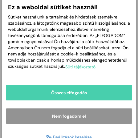
Ez a weboldal sütiket használ!
Sütiket használunk a tartalmak és hirdetések személyre
szabásához, a látogatóink magasabb szintű kiszolgálásához, a
weboldalforgalmunk elemzéséhez, illetve marketing
tevékenységünk támogatása érdekében. Az „ELFOGADOM”
2018. évi
2024. évi
2026. évi
2022. évi
gomb megnyomásával Ön hozzájárul a sütik használatához.
jegyzőkönyvek
jegyzőkönyvek
jegyzőkönyvek
jegyzőkönyvek
Amennyiben Ön nem fogadja el a süti beállításokat, azzal Ön
nem adja hozzájárulását a cookie-k beállításához, és a
továbbiakban csak a honlap működéshez elengedhetetlenül
szükséges sütiket használjuk.
Süti tájékoztató
Összes elfogadás
2020. évi
Elnöki
2021. évi
2023. évi
jegyzőkönyvek
határozatok
jegyzőkönyvek
jegyzőkönyvek
Nem fogadom el
Beállítások kezelése