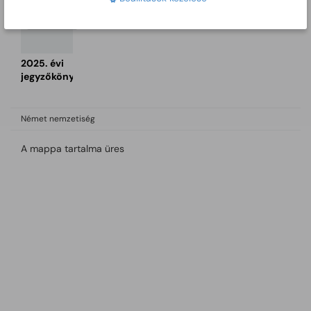
2025. évi
jegyzőkönyvek
Német nemzetiség
A mappa tartalma üres