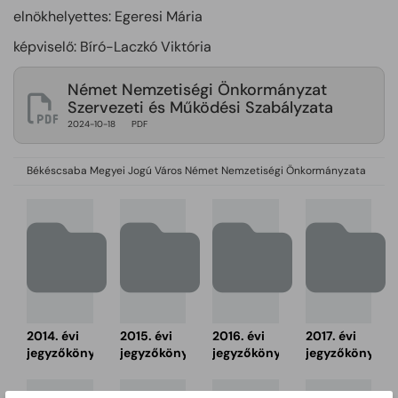
elnökhelyettes: Egeresi Mária
képviselő: Bíró-Laczkó Viktória
Német Nemzetiségi Önkormányzat
Szervezeti és Működési Szabályzata
2024-10-18
PDF
Békéscsaba Megyei Jogú Város Német Nemzetiségi Önkormányzata
2014. évi
2015. évi
2016. évi
2017. évi
jegyzőkönyvek
jegyzőkönyvek
jegyzőkönyvek
jegyzőkönyvek