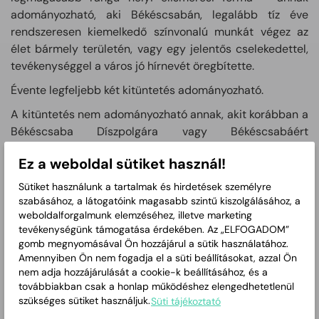
adományozható, aki Békéscsabán, legalább tíz éve
rendszeresen kiemelkedő színvonalú munkát végez az
élet bármely területén, vagy egy jelentős cselekedettel,
tevékenységgel a város jó hírnevét öregbítette.
Évente legfeljebb két kitüntetés adományozható.
A kitüntetés nem adományozható annak, akit korábban a
Békéscsaba Díszpolgára vagy Békéscsabáért
kitüntetéssel már elismertek.
Ez a weboldal sütiket használ!
A kitüntetés adományozására javaslatot tehetnek:
Sütiket használunk a tartalmak és hirdetések személyre
a polgármester,
szabásához, a látogatóink magasabb szintű kiszolgálásához, a
az alpolgármesterek,
weboldalforgalmunk elemzéséhez, illetve marketing
az önkormányzati képviselők,
tevékenységünk támogatása érdekében. Az „ELFOGADOM”
gomb megnyomásával Ön hozzájárul a sütik használatához.
a jegyző,
Amennyiben Ön nem fogadja el a süti beállításokat, azzal Ön
a város területén működő helyi nemzetiségi önkormányzatok.
nem adja hozzájárulását a cookie-k beállításához, és a
a Közgyűlés valamennyi bizottságának és településrészi
továbbiakban csak a honlap működéshez elengedhetetlenül
önkormányzatának nem képviselő tagja,
szükséges sütiket használjuk.
Süti tájékoztató
a városban működő egyházak,