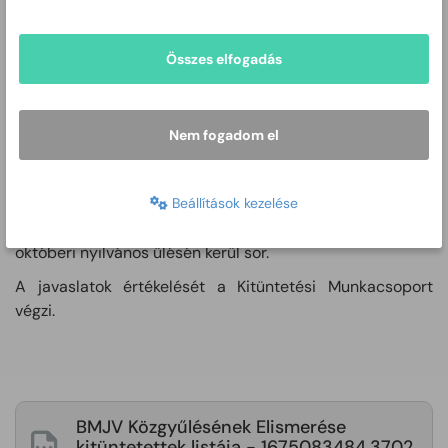
a városban működő pártok,
az önkormányzati intézmények vezetői,
a Békéscsabán székhellyel vagy telephellyel rendelkező –
Összes elfogadás
bíróság nyilvántartásba vett – civil szervezetek.
A javaslattételi felhívás Békéscsaba Megyei Jogú Város
Nem fogadom el
honlapján és a Csabai Mérlegben jelenik meg.
A javaslatok minden év május 31. napjáig nyújthatók be.
Beállítások kezelése
A kitüntetés átadására a Közgyűlés szeptemberi vagy
októberi nyilvános ülésén kerül sor.
A javaslatok értékelését a Kitüntetési Munkacsoport
végzi.
BMJV Közgyűlésének Elismerése
kitüntetettek listája - 1675083484.3702