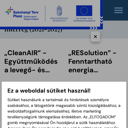
Interreg (2021-2027)
„CleanAIR” -
„RESolution” -
Együttműködés
Fenntartható
a levegő- és
energia
vízszennyezés
megoldások a
csökkentésére
határon átnyúló
A projekt azonosító
A projekt azonosító
Ez a weboldal sütiket használ!
száma: ROHU00401
száma: ROHU00103
Nagyvárad és
térségben
Sütiket használunk a tartalmak és hirdetések személyre
Bővebben
Bővebben
Békéscsaba
szabásához, a látogatóink magasabb szintű kiszolgálásához, a
városi területein
weboldalforgalmunk elemzéséhez, illetve marketing
Interreg Danube
tevékenységünk támogatása érdekében. Az „ELFOGADOM”
gomb megnyomásával Ön hozzájárul a sütik használatához.