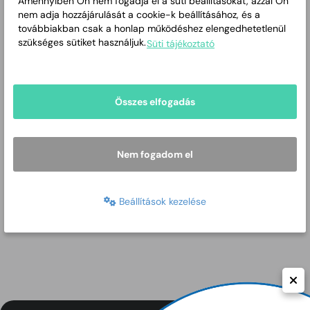
Amennyiben Ön nem fogadja el a süti beállításokat, azzal Ön
DRP0200271 – StoreMore
nem adja hozzájárulását a cookie-k beállításához, és a
továbbiakban csak a honlap működéshez elengedhetetlenül
Bővebben
szükséges sütiket használjuk.
Süti tájékoztató
Összes elfogadás
Nem fogadom el
Beállítások kezelése