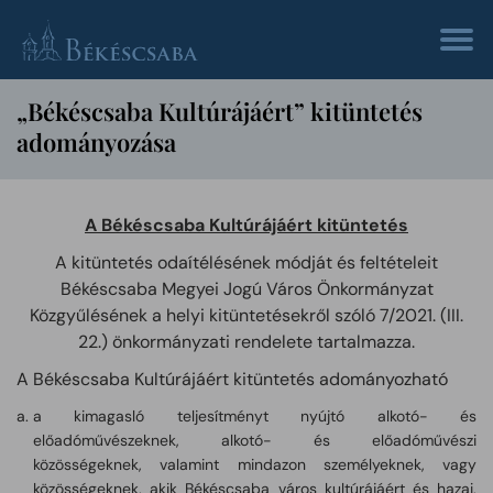
„Békéscsaba Kultúrájáért” kitüntetés
adományozása
A Békéscsaba Kultúrájáért kitüntetés
A kitüntetés odaítélésének módját és feltételeit
Békéscsaba Megyei Jogú Város Önkormányzat
Közgyűlésének a helyi kitüntetésekről szóló 7/2021. (III.
22.) önkormányzati rendelete tartalmazza.
A Békéscsaba Kultúrájáért kitüntetés adományozható
a kimagasló teljesítményt nyújtó alkotó- és
előadóművészeknek, alkotó- és előadóművészi
közösségeknek, valamint mindazon személyeknek, vagy
közösségeknek, akik Békéscsaba város kultúrájáért és hazai,