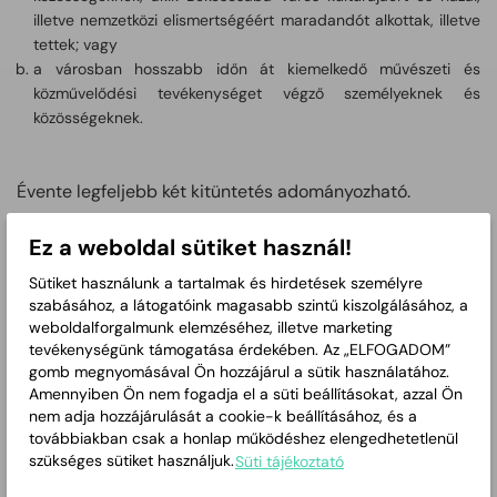
illetve nemzetközi elismertségéért maradandót alkottak, illetve
tettek; vagy
a városban hosszabb időn át kiemelkedő művészeti és
közművelődési tevékenységet végző személyeknek és
közösségeknek.
Évente legfeljebb két kitüntetés adományozható.
A kitüntetés adományozására javaslatot tehetnek:
Ez a weboldal sütiket használ!
a polgármester,
Sütiket használunk a tartalmak és hirdetések személyre
az alpolgármesterek,
szabásához, a látogatóink magasabb szintű kiszolgálásához, a
az önkormányzati képviselők,
weboldalforgalmunk elemzéséhez, illetve marketing
a jegyző,
tevékenységünk támogatása érdekében. Az „ELFOGADOM”
a város területén működő helyi nemzetiségi önkormányzatok,
gomb megnyomásával Ön hozzájárul a sütik használatához.
a Közgyűlés kulturális ügyekkel foglalkozó bizottságának nem
Amennyiben Ön nem fogadja el a süti beállításokat, azzal Ön
képviselő tagjai,
nem adja hozzájárulását a cookie-k beállításához, és a
a városban működő kulturális, közművelődési és művészeti
továbbiakban csak a honlap működéshez elengedhetetlenül
szükséges sütiket használjuk.
intézmények vezetői,
Süti tájékoztató
a városban működő kulturális, közművelődési és művészeti