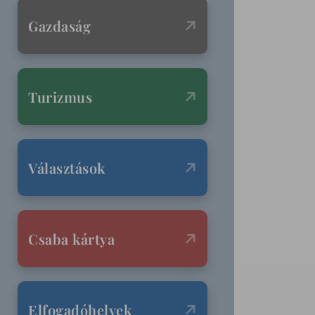
Gazdaság
Turizmus
Választások
Csaba kártya
Elfogadóhelyek