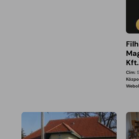
Fil
Mag
Kft
Cím:
5
Közpon
Webol