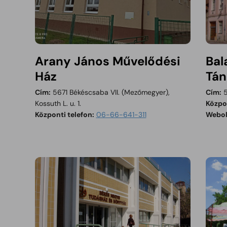
Arany János Művelődési
Bal
Ház
Tán
Cím:
5671 Békéscsaba VII. (Mezőmegyer),
Cím:
5
Kossuth L. u. 1.
Közpon
Központi telefon:
06-66-641-311
Webol