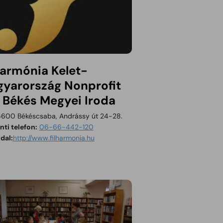
harmónia Kelet-
yarország Nonprofit
. Békés Megyei Iroda
600 Békéscsaba, Andrássy út 24-28.
ti telefon:
06-66-442-120
Tartalom megnyitása új ablakban
dal:
http://www.filharmonia.hu