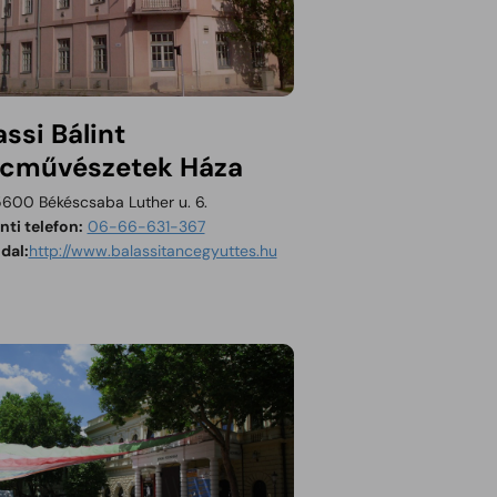
assi Bálint
cművészetek Háza
600 Békéscsaba Luther u. 6.
ti telefon:
06-66-631-367
Tartalom megnyitása új ablakban
dal:
http://www.balassitancegyuttes.hu