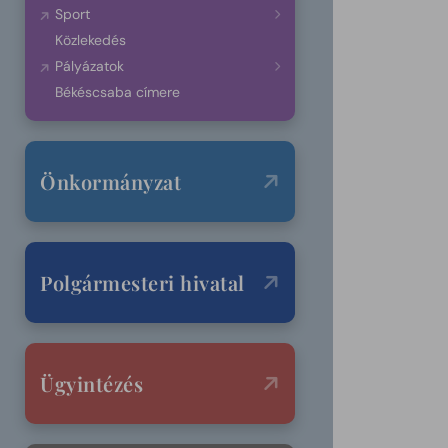
Sport
Közlekedés
Pályázatok
Békéscsaba címere
Önkormányzat
Polgármesteri hivatal
Ügyintézés