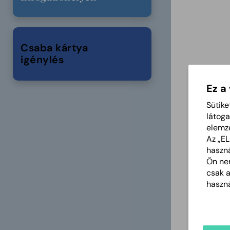
Csaba kártya
igénylés
Ez a
Sütike
látoga
elemz
Az „E
haszná
Ön nem
csak 
haszná