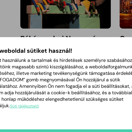
Békéscsabai Napsugár
Cen
Bábszínház
Cím:
5
 weboldal sütiket használ!
Közpon
Cím:
5600 Békéscsaba, Gyulai út 2/1
t használunk a tartalmak és hirdetések személyre szabásához
Webol
Központi telefon:
06-66-333-261
tóink magasabb szintű kiszolgálásához, a weboldalforgalmun
Tartalom megnyitása új ablakban
Weboldal:
http://www.napsugarbab.hu
éséhez, illetve marketing tevékenységünk támogatása érdeké
LFOGADOM” gomb megnyomásával Ön hozzájárul a sütik
latához. Amennyiben Ön nem fogadja el a süti beállításokat, 
 adja hozzájárulását a cookie-k beállításához, és a további
a honlap működéshez elengedhetetlenül szükséges sütiket
ljuk.
Süti tájékoztató