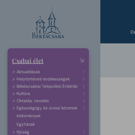
C
Csabai élet
Aktualitások
Helytörténeti érdekességek
Békéscsabai Települési Értéktár
Kultúra
Oktatás, nevelés
Egészségügy és orvosi körzetek
Intézmények
Egyházak
Ifjúság