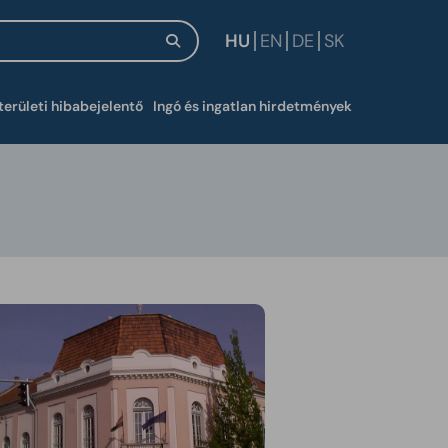
HU
EN
DE
SK
új ablakban
területi hibabejelentő
Ingó és ingatlan hirdetmények