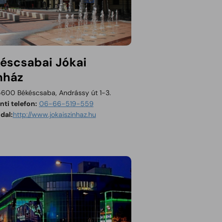
scsabai Jókai
nház
600 Békéscsaba, Andrássy út 1-3.
ti telefon:
06-66-519-559
Tartalom megnyitása új ablakban
dal:
http://www.jokaiszinhaz.hu