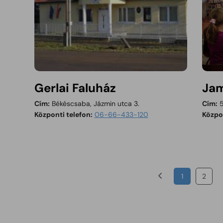
Gerlai Faluház
Jam
Cím:
Békéscsaba, Jázmin utca 3.
Cím:
5
Központi telefon:
06-66-433-120
Közpon
1
2