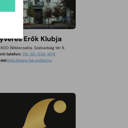
yveres Erők Klubja
600 Békéscsaba, Szabadság tér 6.
ti telefon:
06-30-534-1474
Tartalom megnyitása új ablakban
dal:
http://www.fek.eoldal.hu