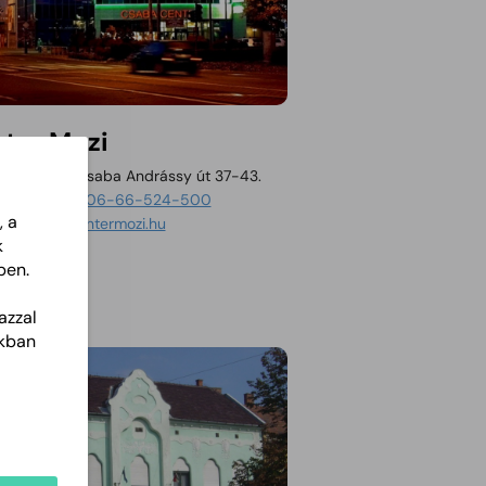
ter Mozi
600 Békéscsaba Andrássy út 37-43.
ti telefon:
06-66-524-500
, a
Tartalom megnyitása új ablakban
dal:
http://centermozi.hu
k
ben.
azzal
akban