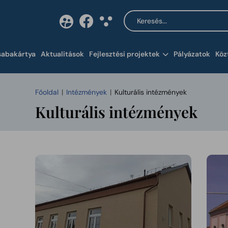
Keresés a tartalomban
Tartalom megnyitása 
sabakártya
Aktualitások
Fejlesztési projektek
Pályázatok
Köz
Főoldal
Intézmények
Kulturális intézmények
Kulturális intézmények