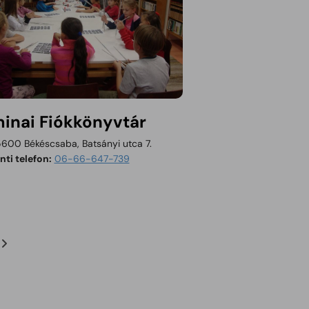
inai Fiókkönyvtár
600 Békéscsaba, Batsányi utca 7.
ti telefon:
06-66-647-739