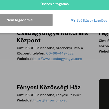
Összes elfogadás
Nem fogadom el
Beállítások kezelése
Csabagyöngye Kulturális
Feg
Központ
Cím:
5
Közpon
Cím:
5600 Békéscsaba, Széchenyi utca 4.
Webol
Központi telefon:
06-66-449-222
Tartalom megnyitása új ablakban
Weboldal:
http://www.csabagyongye.com
Fényesi Közösségi Ház
Cím:
5600 Békéscsaba, Fényesi út 159/2.
Tartalom megnyitása új ablakban
Weboldal:
https://fenyes.5mp.eu