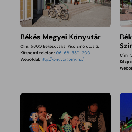
Békés Megyei Könyvtár
Béké
Szí
Cím:
5600 Békéscsaba, Kiss Ernő utca 3.
Központi telefon:
06-66-530-200
Cím:
5
Tartalom megnyitása új ablakban
Weboldal:
http://konyvtar.bmk.hu/
Közpon
Webol