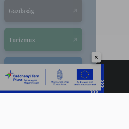
Gazdaság
Turizmus
Választások
Csaba kártya
Elfogadóhelyek