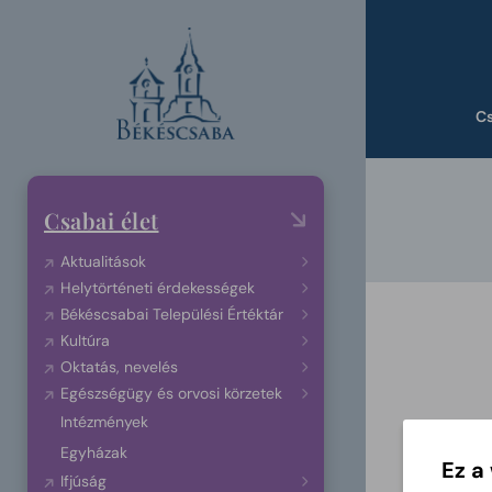
C
Csabai élet
Aktualitások
Helytörténeti érdekességek
Békéscsabai Települési Értéktár
Kultúra
Oktatás, nevelés
Egészségügy és orvosi körzetek
Intézmények
Egyházak
Ez a
Ifjúság