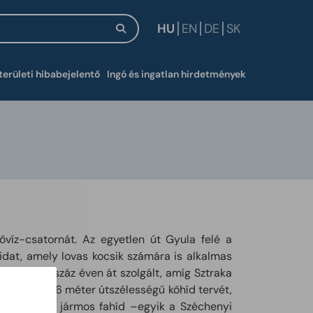
HU
EN
DE
SK
új ablakban
területi hibabejelentő
Ingó és ingatlan hirdetmények
ővíz-csatornát. Az egyetlen út Gyula felé a
hidat, amely lovas kocsik számára is alkalmas
tt híd közel száz éven át szolgált, amíg Sztraka
es nyílású, 6 méter útszélességű kőhíd tervét,
n épült két jármos fahíd –egyik a Széchenyi