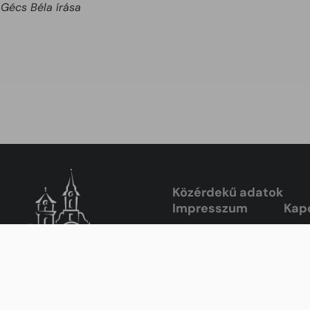
Gécs Béla írása
Közérdekű adatok
Impresszum
Kap
Copyright © 2026 Békéscsaba Megyei