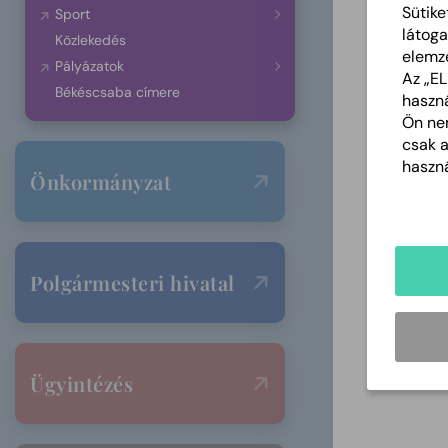
Sütike
Sport
látoga
Közlekedés
elemz
Pályázatok
Az „E
Békéscsaba címere
haszná
Ön nem
csak 
haszná
Önkormányzat
Polgármesteri hivatal
Ügyintézés