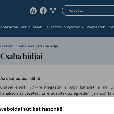
Keresés a tartalomban
Tartalom megnyitása 
sabakártya
Aktualitások
Fejlesztési projektek
Pályázatok
Köz
Főoldal
Csabai élet
Csaba hídjai
Csaba hídjai
Az első csabai kőhíd
Csabai eleink 1777-re megásták a nagy kanálist, a mai Él
kanálison át vezetett. Erre ácsolták az egyetlen „jármos” fa
volt a vízen túli átkelésre. A néhányszor valószínűleg felújíto
Ernő községi mérnök elkészítette a téglaboltozatos, 7,5 méter
 weboldal sütiket használ!
amelyet 1875 évben avattak fel. Mivel még a fahíd idejébe