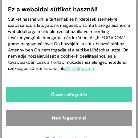
fog -és szájbetegségek szakorvosa
Ez a weboldal sütiket használ!
8. Fogorvosi körzet Lencsési út 26.
Sütiket használunk a tartalmak és hirdetések személyre
Dr. Poros Anna
szabásához, a látogatóink magasabb szintű kiszolgálásához, a
csecsemő-gyermekgyógyászat szakvizsga
weboldalforgalmunk elemzéséhez, illetve marketing
tevékenységünk támogatása érdekében. Az „ELFOGADOM”
8. Gyermekkörzet Lencsési út 13.
gomb megnyomásával Ön hozzájárul a sütik használatához.
Dr. Varga Edit Brigitta
Amennyiben Ön nem fogadja el a süti beállításokat, azzal Ön
nem adja hozzájárulását a cookie-k beállításához, és a
háziorvostan és foglalkozás orvostan szakvizsga
továbbiakban csak a honlap működéshez elengedhetetlenül
8. sz. körzet Lencsési út 13.
szükséges sütiket használjuk.
Süti tájékoztató
Ianosné Dr. Gurzó Mária
fog -és szájbetegségek szakorvosa, konzerváló fogászat és
fogpótlástan
9. Fogorvosi körzet Kolozsvári u. 33.
Összes elfogadás
Dr. Varsányi-Kardos Olga
csecsemő-gyermekgyógyászat szakvizsga
Nem fogadom el
9. Gyermekkörzet Lencsési út 13.
Dr. Sonkoly Iván
belgyógyászat, háziorvostan, üzemorvostan és