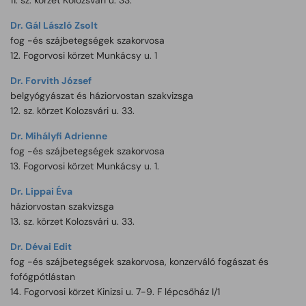
11. sz. körzet Kolozsvári u. 33.
Dr. Gál László Zsolt
fog -és szájbetegségek szakorvosa
12. Fogorvosi körzet Munkácsy u. 1
Dr. Forvith József
belgyógyászat és háziorvostan szakvizsga
12. sz. körzet Kolozsvári u. 33.
Dr. Mihályfi Adrienne
fog -és szájbetegségek szakorvosa
13. Fogorvosi körzet Munkácsy u. 1.
Dr. Lippai Éva
háziorvostan szakvizsga
13. sz. körzet Kolozsvári u. 33.
Dr. Dévai Edit
fog -és szájbetegségek szakorvosa, konzerváló fogászat és
fofógpótlástan
14. Fogorvosi körzet Kinizsi u. 7-9. F lépcsőház I/1