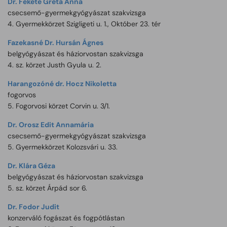
Dr. Fekete Gréta Anna
csecsemő-gyermekgyógyászat szakvizsga
4. Gyermekkörzet Szigligeti u. 1., Október 23. tér
Fazekasné Dr. Hursán Ágnes
belgyógyászat és háziorvostan szakvizsga
4. sz. körzet Justh Gyula u. 2.
Harangozóné dr. Hocz Nikoletta
fogorvos
5. Fogorvosi körzet Corvin u. 3/1.
Dr. Orosz Edit Annamária
csecsemő-gyermekgyógyászat szakvizsga
5. Gyermekkörzet Kolozsvári u. 33.
Dr. Klára Géza
belgyógyászat és háziorvostan szakvizsga
5. sz. körzet Árpád sor 6.
Dr. Fodor Judit
konzerváló fogászat és fogpótlástan