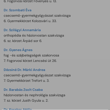
6. Fogorvosi körzet Fövenyes u. 13.
Dr. Szombati Éva
csecsemő-gyermekgyógyászat szakvizsga
6. Gyermekkörzet Kolozsvári u. 33.
Dr. Szilágyi Annamária
orthopédia és háziorvostan szakvizsga
6. sz. körzet Árpád sor 6.
Dr. Gyenes Ágnes
fog -és szájbetegségek szakorvosa
7. Fogorvosi körzet Lencsési út 26.
Dézsiné Dr. Márki Andrea
csecsemő-gyermekgyógyászat szakvizsga
7. Gyermekkörzet Trefort u. 3.
Dr. Barabás Zsolt Csaba
háziorvostan és nephrológia szakvizsga
7. sz. körzet Justh Gyula u. 2.
Dr. Kerekes Attila