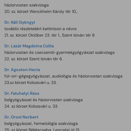
háziorvostan szakvizsga
20. sz. körzet Wenckheim Károly tér 10.,
Dr. Káli Gyöngyi
további részletekért kattintson a névre
21. sz. körzet Október 23. tér 1., Szent István tér 8
Dr. Lázár Magdolna Csilla
háziorvostan és csecsemő-gyermekgyógyászat szakvizsga
22. sz. körzet Szent István tér 6.
Dr. Agoston Hecla
fül-orr-gégegyógyászat, audiológia és háziorvostan szakvizsga
23.sz körzet Kolozsvári u. 33.
Dr. Faluhelyi Ákos
belgyógyászat és háziorvostan szakvizsga
24. sz körzet Kolozsvári u. 33.
Dr. Orosi Norbert
belgyógyászat, hematológia szakvizsga
25. sz körzet Békéscsaba, Lencsési út 13.