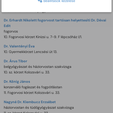
Beállítások kezelése
egészségbiztosítás szakvizsga
9. sz. körzet Dózsa György út 6.
Dr. Erhardt Nikolett fogorvost tartósan helyettesíti Dr. Dévai
Edit
fogorvos
10. Fogorvosi körzet Kinizsi u. 7-9. F lépcsőház I/1.
Dr. Valentényi Éva
10. Gyermekkörzet Lencsési út 13.
Dr. Árus Tibor
belgyógyászat és háziorvostan szakvizsga
10. sz. körzet Kolozsvári u. 33.
Dr. Kőnig János
konzerváló fogászat és fogpótlástan
11. Fogorvosi körzet Kolozsvári u. 33.
Nagyné Dr. Klembucz Erzsébet
háziorvostan és tüdőgyógyászat szakvizsga