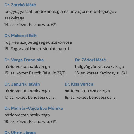
Dr. Zatykó Máté
belgyógyászat, endokrinológia és anyagcsere betegségek
szakvizsga
14. sz. körzet Kazinczy u. 6/1.
Dr. Makovei Edit
fog -és szájbetegségek szakorvosa
15. Fogorvosi körzet Munkácsy u. 1.
Dr. Varga Franciska
Dr. Zádori Máté
háziorvostan szakvizsga
belgyógyászat szakvizsga
15. sz. körzet Bartók Béla út 37/B.
16. sz. körzet Kazinczy u. 6/1.
Dr. Janurik István
Dr. Kiss Verica
háziorvostan szakvizsga
háziorvostan szakvizsga
17. sz. körzet Lencsési út 13.
18. sz. körzet Lencsési út 13.
Dr. Molnár-Vajda Éva Mónika
háziorvostan szakvizsga
19. sz. körzet Kazinczy u. 6/1.
Dr. Uhrin János