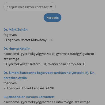
Kérjük válasszon körzetet
Keresés
Dr. Márk Zoltán
fogorvos
1. Fogorvosi körzet Munkácsy u. 1.
Dr. Hunya Katalin
csecsemő-gyermekgyógyászat és gyermek tüdőgyőgyászat
szakvizsga
1. Gyermekkörzet Trefort u. 3., Wenckheim Károly tér 10.
Dr. Simon Zsuzsanna fogorvost tarósan helyettesíti Ifj. Dr.
Kereskes Attila
fogorvos
2. Fogorvosi körzet Lencsési út 26.
Bujdosóné dr. Kovács Bernadett
csecsemő-gyermekgyógyászat és infektológia szakvizsga