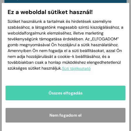
Hétfő
08:00-12:00
Ez a weboldal sütiket használ!
Kedd
11:00-15:00
Sütiket használunk a tartalmak és hirdetések személyre
szabásához, a látogatóink magasabb szintű kiszolgálásához, a
Szerda
08:00-12:00
weboldalforgalmunk elemzéséhez, illetve marketing
tevékenységünk támogatása érdekében. Az „ELFOGADOM”
Csütörtök
11:00-15:00
gomb megnyomásával Ön hozzájárul a sütik használatához.
Amennyiben Ön nem fogadja el a süti beállításokat, azzal Ön
nem adja hozzájárulását a cookie-k beállításához, és a
Péntek
08:00-12:00
továbbiakban csak a honlap működéshez elengedhetetlenül
szükséges sütiket használjuk.
Süti tájékoztató
Szombat
Zárva
Vasárnap
Zárva
Összes elfogadás
Utcák
Andrássy út (páratlan 1-47)
Baross u. páros oldala
Czakó u.
Csaba u.
Nem fogadom el
Csaba-köz
Dr. Reisz Miksa u.
Gyóni Géza u.
Hatház u.
Horváth u.
Hunyadi tér
Irányi u.
Jókai u.
Justh Gyula u.
Kinizsi u.