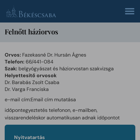
Felnőtt háziorvos
Orvos:
Fazekasné Dr. Hursán Ágnes
Telefon:
66/441-084
Szak:
belgyógyászat és háziorvostan szakvizsga
Helyettesítő orvosok
Dr. Barabás Zsolt Csaba
Dr. Varga Franciska
e-mail cím:
Email cím mutatása
időpontegyeztetés telefonon, e-mailben,
visszarendeléskor automatikusan adnak időpontot
Nyitvatartás