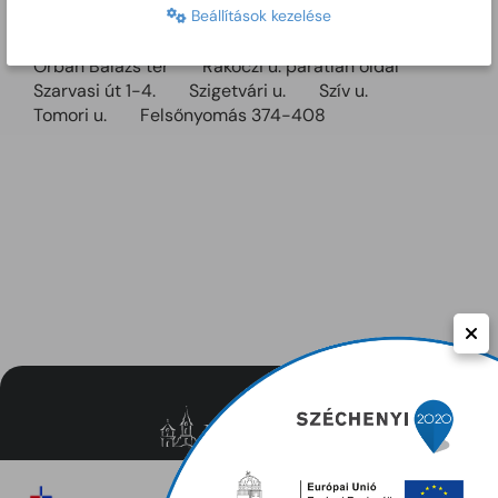
Kis-Tabán u.
Knézich Károly u.
Lázár u.
Beállítások kezelése
Luther u.
Mednyánszky u.
Nagy Imre tér
Orbán Balázs tér
Rákóczi u. páratlan oldal
Szarvasi út 1-4.
Szigetvári u.
Szív u.
Tomori u.
Felsőnyomás 374-408
Közérdekű adatok