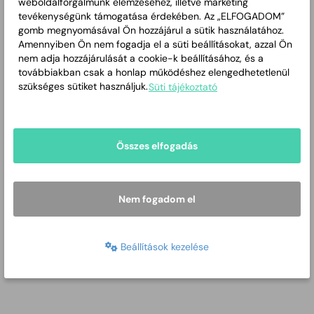
weboldalforgalmunk elemzéséhez, illetve marketing
tevékenységünk támogatása érdekében. Az „ELFOGADOM”
gomb megnyomásával Ön hozzájárul a sütik használatához.
Jaminai Településrészi Önkormányzat
Amennyiben Ön nem fogadja el a süti beállításokat, azzal Ön
nem adja hozzájárulását a cookie-k beállításához, és a
továbbiakban csak a honlap működéshez elengedhetetlenül
szükséges sütiket használjuk.
Süti tájékoztató
Összes elfogadás
Jegyzőkönyvek
Kiadások
Nem fogadom el
Beállítások kezelése
Email
:
Email cím mutatása