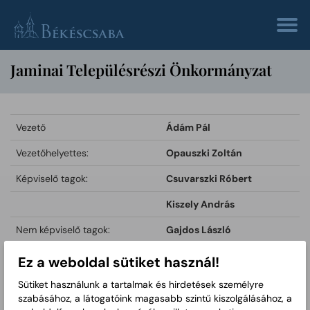
Jaminai Településrészi Önkormányzat
Vezető
Ádám Pál
Vezetőhelyettes:
Opauszki Zoltán
Képviselő tagok:
Csuvarszki Róbert
Kiszely András
Nem képviselő tagok:
Gajdos László
Kovács Pál
Ez a weboldal sütiket használ!
Lipták Mihály
Sütiket használunk a tartalmak és hirdetések személyre
szabásához, a látogatóink magasabb szintű kiszolgálásához, a