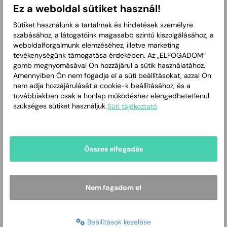
Ez a weboldal sütiket használ!
Szerda
08:00-12:00
Sütiket használunk a tartalmak és hirdetések személyre
Csütörtök
12:00-16:00
szabásához, a látogatóink magasabb szintű kiszolgálásához, a
weboldalforgalmunk elemzéséhez, illetve marketing
Péntek
08:00-12:00
tevékenységünk támogatása érdekében. Az „ELFOGADOM”
gomb megnyomásával Ön hozzájárul a sütik használatához.
Szombat
Zárva
Amennyiben Ön nem fogadja el a süti beállításokat, azzal Ön
nem adja hozzájárulását a cookie-k beállításához, és a
Vasárnap
Zárva
továbbiakban csak a honlap működéshez elengedhetetlenül
szükséges sütiket használjuk.
Süti tájékoztató
Utcák
Bárány u.
Bíbic köz
Boglyás u.
Bojtár u.
Bojtorján u.
Csenkesz u.
Csikós u.
Összes elfogadás
Éger u.
Endresz György u.
Fácán köz
Gulyás u.
Harkály köz
Juhász u.
Kankalin u.
Káka u.
Kastély-szőlők
Katica u.
Kőris u.
Legelő u.
Lencsési út páratlan oldal 55-71.
Nem fogadom el
Menta u.
Nagyrét 1387-1430
Ormay sor
Ostoros u.
Őzike u.
Pásztor u. 76-107.; páros oldal 148-152, páratlan
Beállítások kezelése