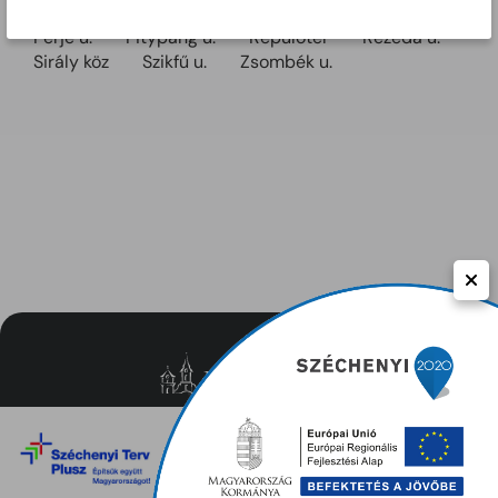
oldal 55-65.
Perje u.
Pitypang u.
Repülőtér
Rezeda u.
Sirály köz
Szikfű u.
Zsombék u.
Közérdekű adatok
Adatvédelem