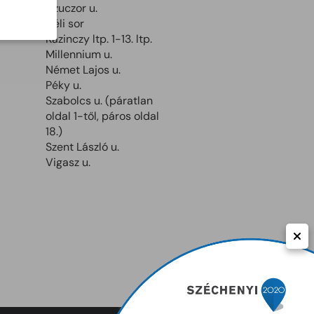
Czuczor u.
Déli sor
Kazinczy ltp. 1-13. ltp.
Millennium u.
p
Német Lajos u.
Péky u.
Szabolcs u. (páratlan
oldal 1-től, páros oldal
18.)
Szent László u.
Vigasz u.