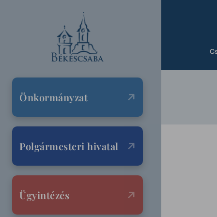
C
Önkormányzat
Polgármesteri hivatal
Ügyintézés