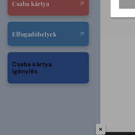
Csaba kártya
Elfogadóhelyek
Csaba kártya
igénylés