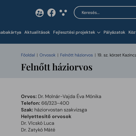
Keresés a tartalomban
Tartalom megnyitása 
sabakártya
Aktualitások
Fejlesztési projektek
Pályázatok
Köz
Főoldal
Orvosok
Felnőtt háziorvos
19. sz. körzet Kazincz
Felnőtt háziorvos
Orvos:
Dr. Molnár-Vajda Éva Mónika
Telefon:
66/323-400
Szak:
háziorvostan szakvizsga
Helyettesítő orvosok
Dr. Vlcskó Luca
Dr. Zatykó Máté