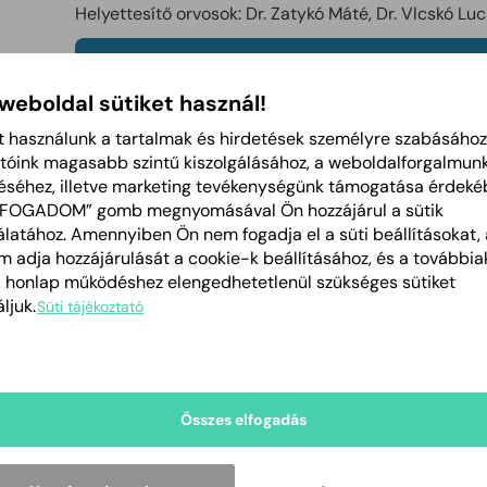
Helyettesítő orvosok: Dr. Zatykó Máté, Dr. Vlcskó Luc
Nyitvatartás
 weboldal sütiket használ!
Hétfő
11:00-15:00
t használunk a tartalmak és hirdetések személyre szabásához
tóink magasabb szintű kiszolgálásához, a weboldalforgalmun
Kedd
11:00-15:00
éséhez, illetve marketing tevékenységünk támogatása érdeké
LFOGADOM” gomb megnyomásával Ön hozzájárul a sütik
Szerda
11:00-15:00
latához. Amennyiben Ön nem fogadja el a süti beállításokat, 
Csütörtök
11:00-15:00
 adja hozzájárulását a cookie-k beállításához, és a további
a honlap működéshez elengedhetetlenül szükséges sütiket
Péntek
09:00-13:00
ljuk.
Süti tájékoztató
Szombat
Zárva
Vasárnap
Zárva
Összes elfogadás
Utcák