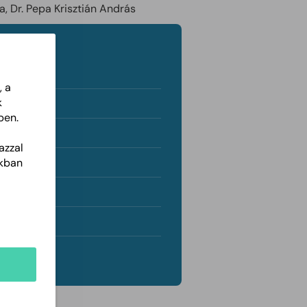
a, Dr. Pepa Krisztián András
, a
k
ben.
azzal
akban