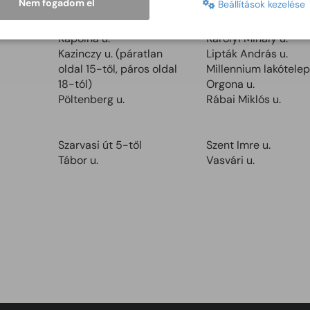
Nem fogadom el
Beállítások kezelése
Bánom u.
Bulcsú u.
Csendes u.
Csengery u.
Kápolna u.
Károlyi Mihály u.
Kazinczy u. (páratlan
Lipták András u.
oldal 15-től, páros oldal
Millennium lakótele
18-tól)
Orgona u.
Pöltenberg u.
Rábai Miklós u.
Szarvasi út 5-től
Szent Imre u.
Tábor u.
Vasvári u.