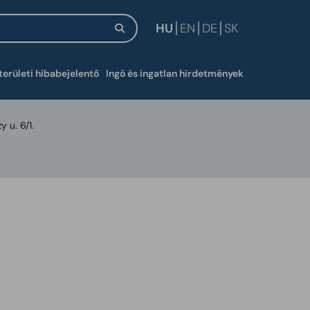
HU
EN
DE
SK
új ablakban
területi hibabejelentő
Ingó és ingatlan hirdetmények
y u. 6/1.