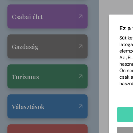
Csabai élet
Ez a
Sütike
látoga
Gazdaság
elemz
Az „E
haszná
Ön nem
Turizmus
csak 
haszná
Választások