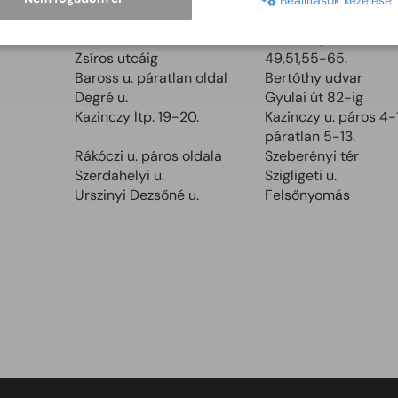
Beállítások kezelése
Utcák
Alsó Körös sor 19-től
Andrássy út 34-38,
Zsíros utcáig
49,51,55-65.
Baross u. páratlan oldal
Bertóthy udvar
Degré u.
Gyulai út 82-ig
Kazinczy ltp. 19-20.
Kazinczy u. páros 4-1
páratlan 5-13.
Rákóczi u. páros oldala
Szeberényi tér
Szerdahelyi u.
Szigligeti u.
Urszinyi Dezsőné u.
Felsőnyomás