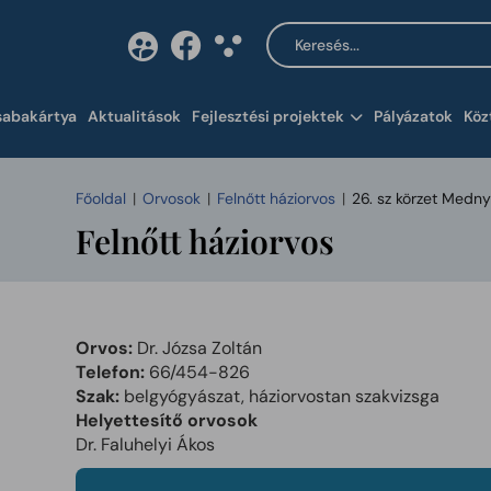
Keresés a tartalomban
Tartalom megnyitása 
sabakártya
Aktualitások
Fejlesztési projektek
Pályázatok
Köz
Főoldal
Orvosok
Felnőtt háziorvos
26. sz körzet Medn
Felnőtt háziorvos
Orvos:
Dr. Józsa Zoltán
Telefon:
66/454-826
Szak:
belgyógyászat, háziorvostan szakvizsga
Helyettesítő orvosok
Dr. Faluhelyi Ákos