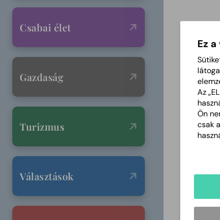
Csabai élet
Ez a
Sütike
látoga
Gazdaság
elemz
Az „E
haszná
Ön nem
csak 
Turizmus
haszná
Választások