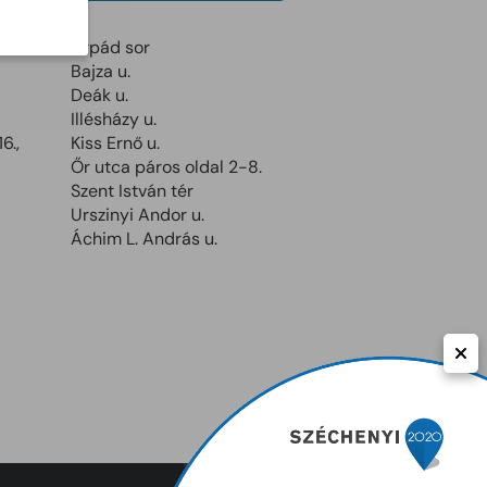
Árpád sor
Bajza u.
Deák u.
Illésházy u.
6.,
Kiss Ernő u.
Őr utca páros oldal 2-8.
Szent István tér
Urszinyi Andor u.
Áchim L. András u.