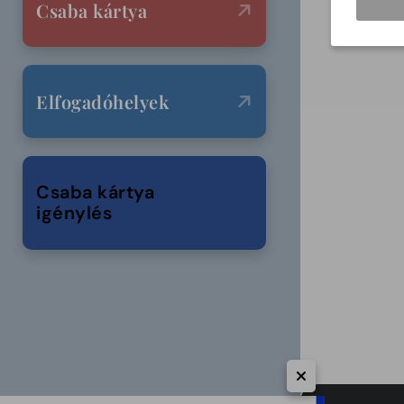
Csaba kártya
Elfogadóhelyek
Csaba kártya
igénylés