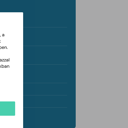
, a
k
ben.
azzal
akban