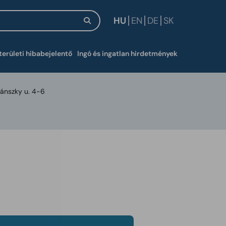
HU
EN
DE
SK
új ablakban
területi hibabejelentő
Ingó és ingatlan hirdetmények
yánszky u. 4-6