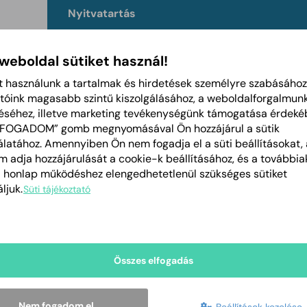
Nyitvatartás
Hétfő
08:00-11:00
13:00-14:00
 weboldal sütiket használ!
Kedd
08:00-11:00
t használunk a tartalmak és hirdetések személyre szabásához
13:00-14:00
tóink magasabb szintű kiszolgálásához, a weboldalforgalmun
éséhez, illetve marketing tevékenységünk támogatása érdeké
Szerda
08:00-11:00
LFOGADOM” gomb megnyomásával Ön hozzájárul a sütik
13:00-14:00
latához. Amennyiben Ön nem fogadja el a süti beállításokat, 
 adja hozzájárulását a cookie-k beállításához, és a további
Csütörtök
08:00-11:00
a honlap működéshez elengedhetetlenül szükséges sütiket
13:00-14:00
ljuk.
Süti tájékoztató
Péntek
08:00-12:00
Szombat
Zárva
Összes elfogadás
Vasárnap
Zárva
Nem fogadom el