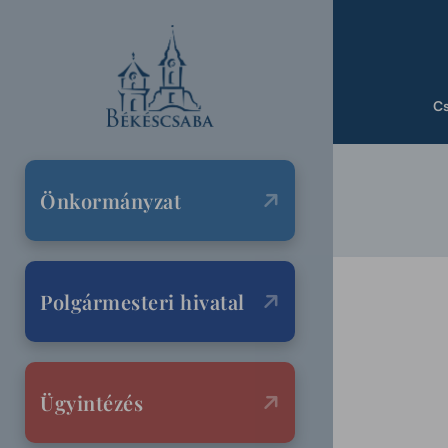
C
Önkormányzat
Polgármesteri hivatal
Ügyintézés