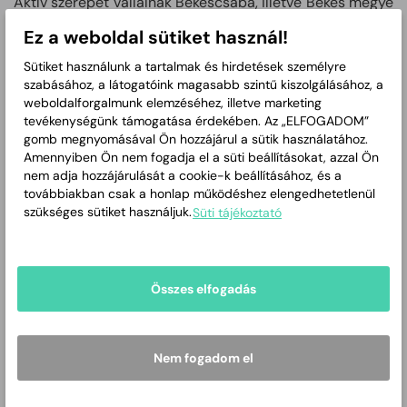
Aktív szerepet vállalnak Békéscsaba, illetve Békés megye
kulturális életében. Rendszeres résztvevői különféle
Ez a weboldal sütiket használ!
nagyrendezvényeknek, helyi fesztiváloknak,
Sütiket használunk a tartalmak és hirdetések személyre
falunapoknak, jótékonysági műsoroknak.
szabásához, a látogatóink magasabb szintű kiszolgálásához, a
Több alkalommal vettek részt külföldi fesztiválokon, ahol
weboldalforgalmunk elemzéséhez, illetve marketing
nagy sikerrel mutatták be műsorukat. Az elmúlt néhány
tevékenységünk támogatása érdekében. Az „ELFOGADOM”
gomb megnyomásával Ön hozzájárul a sütik használatához.
évben szoros kapcsolatot építettek ki a Szegedi
Amennyiben Ön nem fogadja el a süti beállításokat, azzal Ön
Nemzetiségi Önkormányzatok Társulásával, illetve a
nem adja hozzájárulását a cookie-k beállításához, és a
Szegedi Bolgár Nemzetiségi Önkormányzattal, melyek
továbbiakban csak a honlap működéshez elengedhetetlenül
rendezvényeit rendszeresen látogatják, illetve a
szükséges sütiket használjuk.
Süti tájékoztató
nemzetiségi tánciskolában bolgár néptáncot oktatnak.
1998 óta szervezünek balkán táncházakat a békéscsabai
Fegyveres Erők Klubjában (FEK), ahol görög, bolgár és
Összes elfogadás
szerb és makedón táncokkal ismerkedhetnek meg az
érdeklődők. 2004 óta házigazdái Békéscsabán a Balkán
Hangja Fesztiválnak, mely folklórműsorokon, népzenei
Nem fogadom el
koncerteken, gasztronómiai bemutatókon keresztül
igyekszik megismertetni a helyi közönséggel a balkáni
hagyományokat.