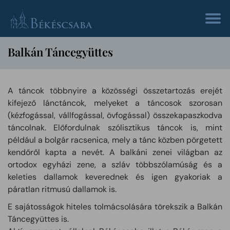
Balkán Táncegyüttes
A táncok többnyire a közösségi összetartozás erejét
kifejező lánctáncok, melyeket a táncosok szorosan
(kézfogással, vállfogással, övfogással) összekapaszkodva
táncolnak. Előfordulnak szólisztikus táncok is, mint
például a bolgár racsenica, mely a tánc közben pörgetett
kendőről kapta a nevét. A balkáni zenei világban az
ortodox egyházi zene, a szláv többszólamúság és a
keleties dallamok keverednek és igen gyakoriak a
páratlan ritmusú dallamok is.
E sajátosságok hiteles tolmácsolására törekszik a Balkán
Táncegyüttes is.