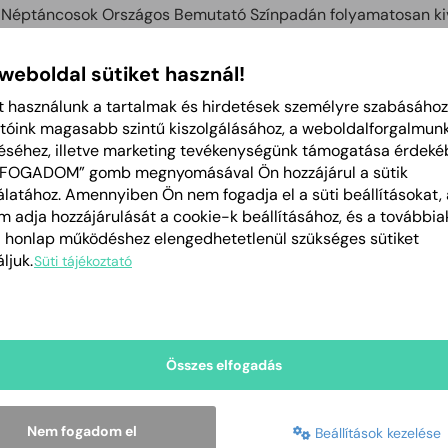
Néptáncosok Országos Bemutató Színpadán folyamatosan kiv
Szövetség Örökösen Kiváló Együttes díját.
 weboldal sütiket használ!
Az alapító táncosok közt már ott találjuk Born Miklóst, aki 19
együttes művészeti vezetője, koreográfusa.
t használunk a tartalmak és hirdetések személyre szabásához
tóink magasabb szintű kiszolgálásához, a weboldalforgalmun
Nyugdíjas éveit is aktívan tölti. A Balassi Táncegyüttes "Őszü
éséhez, illetve marketing tevékenységünk támogatása érdeké
évtizedes magas színvonalú munkájáért Életfa-díjban részesü
LFOGADOM” gomb megnyomásával Ön hozzájárul a sütik
A művészeti irányítást 1990 januárjától Mlinár Pál vette át, 
latához. Amennyiben Ön nem fogadja el a süti beállításokat, 
Born Miklós asszisztense. Nevéhez fűződik az utánpótlást nev
 adja hozzájárulását a cookie-k beállításához, és a további
Gyermektáncegyüttes megalakítása 1975-ben. Tíz éves (1979
a honlap működéshez elengedhetetlenül szükséges sütiket
ljuk.
tevékenységét követően tért haza mestere hívószavára. Ör
Süti tájékoztató
Ifjú Mestere, Csokonai-díjas koreográfus.
Külföldi és belföldi fesztiválokon számos, koreográfusi, alkotó
megye Príma díját kapta Magyar Népművészet kategóriában. 
táncosként folytatták pályafutásukat, többek között a Honvé
Összes elfogadás
Együttesben, illetve az Experidance Társulatnál. Több táncos
Arangyöngyös” táncos címmel rendelkezik.
Nem fogadom el
Beállítások kezelése