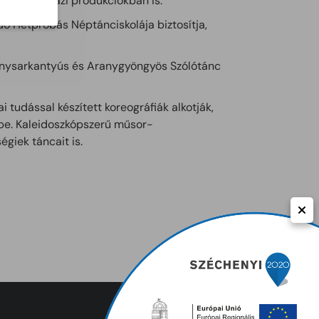
ödik színházi produkciókban is.
ő Hétpróbás Néptánciskolája biztosítja,
anysarkantyús és Aranygyöngyös Szólótánc
i tudással készített koreográfiák alkotják,
be. Kaleidoszkópszerű műsor-
giek táncait is.