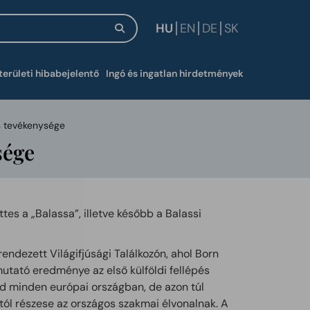
HU
EN
DE
SK
új ablakban
területi hibabejelentő
Ingó és ingatlan hirdetmények
s tevékenysége
sége
tes a „Balassa”, illetve később a Balassi
ndezett Világifjúsági Találkozón, ahol Born
mutató eredménye az első külföldi fellépés
d minden európai országban, de azon túl
tól részese az országos szakmai élvonalnak. A