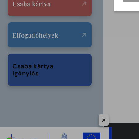
Csaba kártya
Elfogadóhelyek
Csaba kártya
igénylés