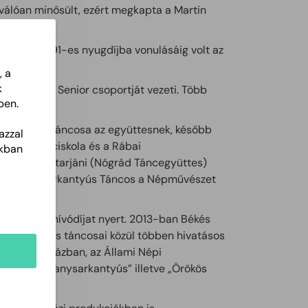
álóan minősült, ezért megkapta a Martin
48-tól az 1991-es nyugdíjba vonulásáig volt az
, a
k
lő halánték" Senior csoportját vezeti. Több
ben.
lt.
aki 1964-től táncosa az együttesnek, később
azzal
elő néptánciskola és a Rábai
akban
-89) salgótarjáni (Nógrád Táncegyüttes)
ökös Aranysarkantyús Táncos a Népművészet
i, együttesi nívódíjat nyert. 2013-ban Békés
Az együttes táncosai közül többen hivatásos
d Táncszínházban, az Állami Népi
 „Örökös Aranysarkantyús” illetve „Örökös