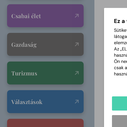
Csabai élet
Ez a
Sütike
látoga
elemz
Gazdaság
Az „E
haszná
Ön nem
csak 
Turizmus
haszná
Választások