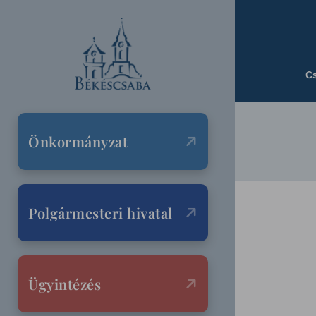
C
Önkormányzat
Polgármesteri hivatal
Ügyintézés