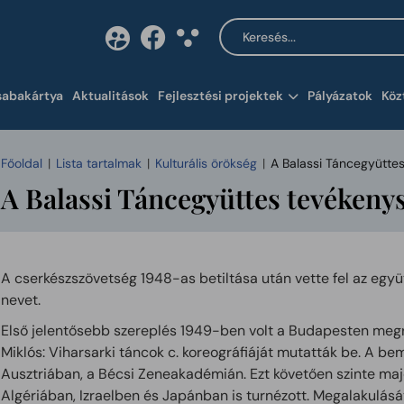
Keresés a tartalomban
Tartalom megnyitása 
sabakártya
Aktualitások
Fejlesztési projektek
Pályázatok
Köz
Főoldal
Lista tartalmak
Kulturális örökség
A Balassi Táncegyütte
A Balassi Táncegyüttes tevékeny
A cserkészszövetség 1948-as betiltása után vette fel az együt
nevet.
Első jelentősebb szereplés 1949-ben volt a Budapesten megre
Miklós: Viharsarki táncok c. koreográfiáját mutatták be. A be
Ausztriában, a Bécsi Zeneakadémián. Ezt követően szinte maj
Algériában, Izraelben és Japánban is turnézott. Megalakulásá