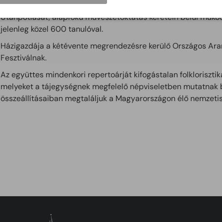
A színpadi néptánc előadások mellett rendszeresen közreműk
Utánpótlását, alapfokú művészetoktatás keretein belül működ
jelenleg közel 600 tanulóval.
Házigazdája a kétévente megrendezésre kerülő Országos Ar
Fesztiválnak.
Az együttes mindenkori repertoárját kifogástalan folklorisztika
melyeket a tájegységnek megfelelő népviseletben mutatnak 
összeállításaiban megtaláljuk a Magyarországon élő nemzetisé