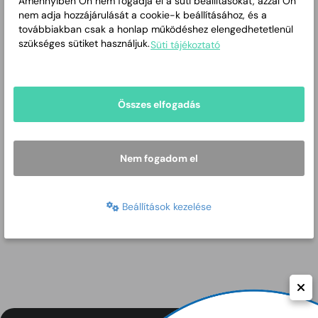
Amennyiben Ön nem fogadja el a süti beállításokat, azzal Ön
nem adja hozzájárulását a cookie-k beállításához, és a
továbbiakban csak a honlap működéshez elengedhetetlenül
final társadalm sajtoanyag_bekescsaba
szükséges sütiket használjuk.
Süti tájékoztató
20210611
2021-11-02
DOCX
Összes elfogadás
Nem fogadom el
Beállítások kezelése