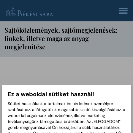
Sajtóközlemények, sajtómegjelenések:
linkek, illetve maga az anyag
megjelenítése
Ez a weboldal sütiket használ!
Sütiket használunk a tartalmak és hirdetések személyre
szabásához, a látogatóink magasabb szintű kiszolgálásához, a
weboldalforgalmunk elemzéséhez, illetve marketing
4.0 nyitó sajtokozlemeny_bekescsaba
tevékenységünk támogatása érdekében. Az „ELFOGADOM”
20201125_kiküldött
gomb megnyomásával Ön hozzájárul a sütik használatához.
2021-01-05
DOCX