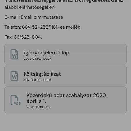
munkatársai készséggel válaszolnak megkeresésükre az
alábbi elérhetőségeken:
E-mail:
Email cím mutatása
Telefon: 66/452-252/1181-es mellék
Fax: 66/523-804.
igénybejelentő lap
2020.03.30. | DOCX
költségtáblázat
2020.03.30. | DOCX
Közérdekű adat szabályzat 2020.
április 1.
2020.03.30. | PDF