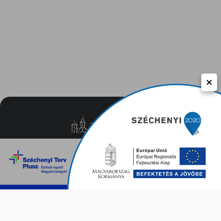
Közérdekű adatok
Adatvédelem
Impresszum
Kapcsolat