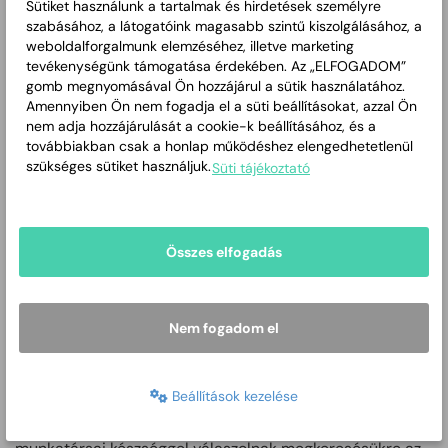
- közérdekű adatokat tartalmazó iratokról történő
Sütiket használunk a tartalmak és hirdetések személyre
másolat készítését.
szabásához, a látogatóink magasabb szintű kiszolgálásához, a
weboldalforgalmunk elemzéséhez, illetve marketing
tevékenységünk támogatása érdekében. Az „ELFOGADOM”
gomb megnyomásával Ön hozzájárul a sütik használatához.
Tisztelt Ügyfeleink számára a közérdekű adatok
Amennyiben Ön nem fogadja el a süti beállításokat, azzal Ön
igénylésére a Hivatal formanyomtatványt
nem adja hozzájárulását a cookie-k beállításához, és a
rendszeresített, amely a Szabályzat 1. számú mellékletét
továbbiakban csak a honlap működéshez elengedhetetlenül
képezi. Kérjük, hogy írásban, illetőleg faxon eljuttatott
szükséges sütiket használjuk.
Süti tájékoztató
igényeiket lehetőleg e nyomtatvány kitöltésével és
benyújtásával kérjék. (A Hivatal ugyanakkor
természetesen nem zárkózik el a más formában érkező
Összes elfogadás
kérelmek érdemi megválaszolásától.)
Az alábbiakban letölthetik a Szabályzatot, az igénylő
lapot (1. számú melléklet), továbbá a költségtérítési
Nem fogadom el
összegeket meghatározó listát (2. számú melléklet).
Amennyiben a közérdekű adatok igénylésének rendjével
Beállítások kezelése
kapcsolatban kérdése, észrevétele merül fel, a Titkársági
Osztály Jogi, Önkormányzati és Szervezési Csoportja