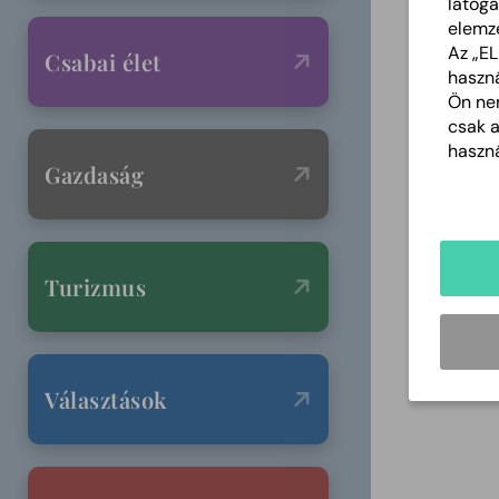
látoga
elemz
Az „E
Csabai élet
haszná
Ön nem
csak 
haszná
Gazdaság
Turizmus
Választások