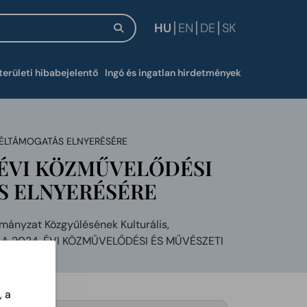
HU
EN
DE
SK
új ablakban
területi hibabejelentő
Ingó és ingatlan hirdetmények
 CÉLTÁMOGATÁS ELNYERÉSÉRE
. ÉVI KÖZMŰVELŐDÉSI
S ELNYERÉSÉRE
ányzat Közgyűlésének Kulturális,
det A 2024. ÉVI KÖZMŰVELŐDÉSI ÉS MŰVÉSZETI
, a