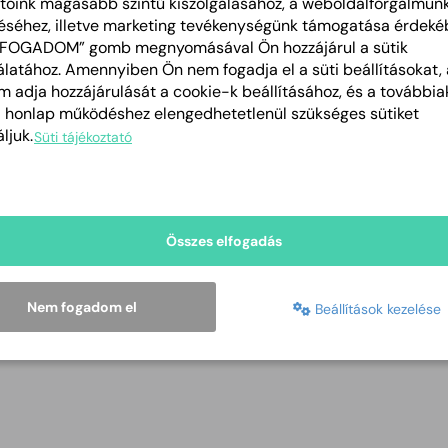
tóink magasabb szintű kiszolgálásához, a weboldalforgalmun
PÁLYÁZATI FELHÍVÁS
éséhez, illetve marketing tevékenységünk támogatása érdeké
2024-03-19
PDF
LFOGADOM” gomb megnyomásával Ön hozzájárul a sütik
latához. Amennyiben Ön nem fogadja el a süti beállításokat, 
 adja hozzájárulását a cookie-k beállításához, és a további
PÁLYÁZATI ŰRLAP közművelődési pályázat 20
a honlap működéshez elengedhetetlenül szükséges sütiket
2024-03-19
DOCX
ljuk.
Süti tájékoztató
Összes elfogadás
Nem fogadom el
Beállítások kezelése