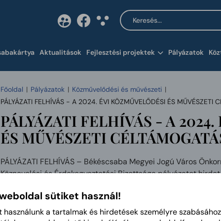
Keresés a tartalomban
Tartalom megnyitása 
sabakártya
Aktualitások
Fejlesztési projektek
Pályázatok
Köz
Főoldal
Pályázatok
Közművelődési és művészeti
PÁLYÁZATI FELHÍVÁS - A 2024. ÉVI KÖZMŰVELŐDÉSI ÉS MŰVÉSZETI
PÁLYÁZATI FELHÍVÁS - A 2024
ÉS MŰVÉSZETI CÉLTÁMOGATÁ
PÁLYÁZATI FELHÍVÁS – Békéscsaba Megyei Jogú Város Önkorm
Köznevelési és Érdekegyeztetési Bizottsága pályázatot hir
CÉLTÁMOGATÁS ELNYERÉSÉRE
 weboldal sütiket használ!
t használunk a tartalmak és hirdetések személyre szabásához