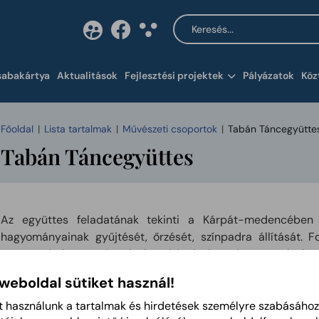
Keresés a tartalomban
Tartalom megnyitása 
sabakártya
Aktualitások
Fejlesztési projektek
Pályázatok
Köz
Főoldal
Lista tartalmak
Művészeti csoportok
Tabán Táncegyütte
Tabán Táncegyüttes
Az együttes feladatának tekinti a Kárpát-medencében
hagyományainak gyűjtését, őrzését, színpadra állítását. 
magyarság hagyományaival, szokásaival megismertetni a köz
a nemzeti identitás megőrzésére törekszik.
 weboldal sütiket használ!
Önálló műsorukkal rendszeresen fellépnek helyi, megyei és
t használunk a tartalmak és hirdetések személyre szabásához
versenyeken. Szólótáncosaik a magyar nyelvterület leg