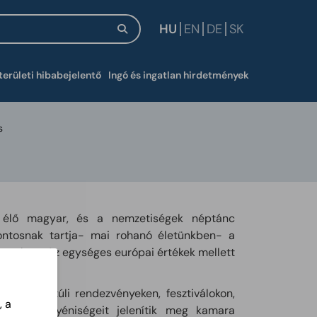
HU
EN
DE
SK
új ablakban
területi hibabejelentő
Ingó és ingatlan hirdetmények
s
 élő magyar, és a nemzetiségek néptánc
Fontosnak tartja- mai rohanó életünkben- a
önséget. Az egységes európai értékek mellett
 határon túli rendezvényeken, fesztiválokon,
, a
nagyobb egyéniségeit jelenítik meg kamara