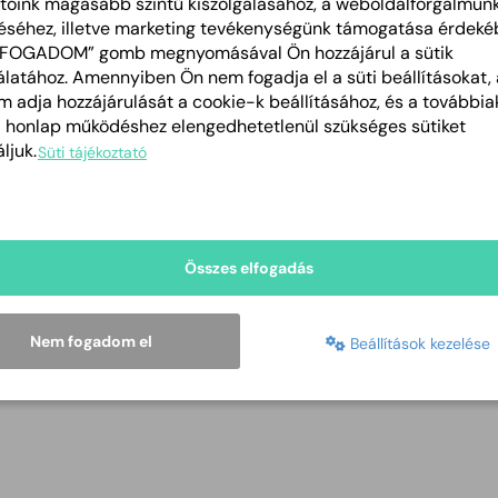
tóink magasabb szintű kiszolgálásához, a weboldalforgalmun
számaikban.
éséhez, illetve marketing tevékenységünk támogatása érdeké
LFOGADOM” gomb megnyomásával Ön hozzájárul a sütik
Az együttes 2010 és 2012-ben elnyerte a „Kiválóan Minő
latához. Amennyiben Ön nem fogadja el a süti beállításokat, 
kitüntetés a hazai néptánc mozgalomban. 2010-ben „Békéscs
 adja hozzájárulását a cookie-k beállításához, és a további
Művészeti vezető: Kurtucz Borbála.
a honlap működéshez elengedhetetlenül szükséges sütiket
ljuk.
Süti tájékoztató
Együttes vezető, koreográfus: Farkas Tamás,
Örökös A
Mestere, 2010. év „Legényes Táncosa”, Fülöp Viktor ösztöndíj
Farkas Ágnes
„Aranygyöngyös” táncos, a Népművészet Ifjú 
Összes elfogadás
http://www.tabanneptanc.hu/
Nem fogadom el
Beállítások kezelése