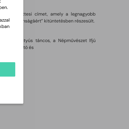
k
ben.
sült” együttesi címet, amely a legnagyobb
azzal
aba Románságáért” kitüntetésben részesült.
akban
ranysarkantyús táncos, a Népművészet Ifjú
as tánckutató és
Mestere.