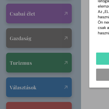
látoga
elemz
Az „E
Csabai élet
haszná
Ön nem
csak 
haszná
Gazdaság
Turizmus
Választások