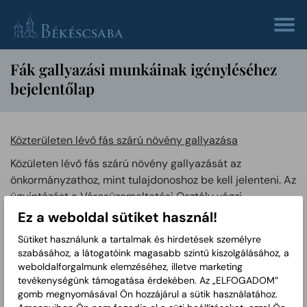
Fák gallyazási munkáinak igényléséhez
bejelentőlap
Közterületen lévő fás szárú növény gallyazása
Közületen lévő fás szárú növény gallyazását az
önkormányzathoz, mint tulajdonoshoz be kell jelenteni. Az
ügyintézést a Városüzemeltetési Osztály végzi.
Ez a weboldal sütiket használ!
bejelentőlap gallyazási munkák
Sütiket használunk a tartalmak és hirdetések személyre
elvégzéséhez
szabásához, a látogatóink magasabb szintű kiszolgálásához, a
2026-02-16
DOCX
weboldalforgalmunk elemzéséhez, illetve marketing
tevékenységünk támogatása érdekében. Az „ELFOGADOM”
gomb megnyomásával Ön hozzájárul a sütik használatához.