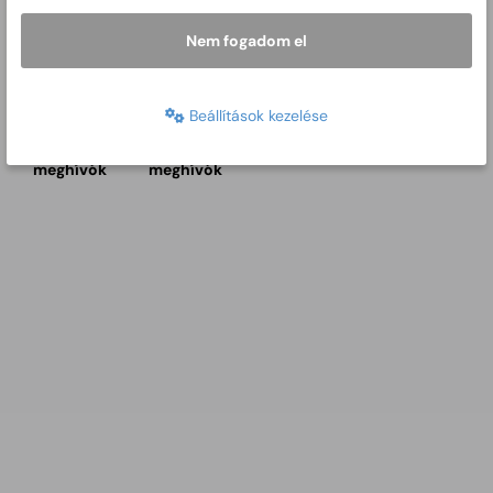
Nem fogadom el
Beállítások kezelése
2024. évi
2023. évi
jegyzőkönyvek,
jegyzőkönyvek,
meghívók
meghívók