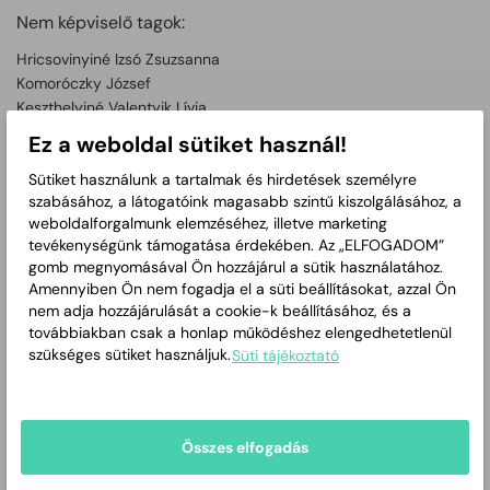
Nem képviselő tagok:
Hricsovinyiné Izsó Zsuzsanna
Komoróczky József
Keszthelyiné Valentyik Lívia
Dr. Sajben Andrea
Ez a weboldal sütiket használ!
Családügyi és Népjóléti Bizottság 2019-2024.
Sütiket használunk a tartalmak és hirdetések személyre
szabásához, a látogatóink magasabb szintű kiszolgálásához, a
weboldalforgalmunk elemzéséhez, illetve marketing
tevékenységünk támogatása érdekében. Az „ELFOGADOM”
gomb megnyomásával Ön hozzájárul a sütik használatához.
Amennyiben Ön nem fogadja el a süti beállításokat, azzal Ön
nem adja hozzájárulását a cookie-k beállításához, és a
továbbiakban csak a honlap működéshez elengedhetetlenül
szükséges sütiket használjuk.
Süti tájékoztató
2021. évi
2019. évi
2022. évi
2020. évi
jegyzőkönyvek,
jegyzőkönyvek,
jegyzőkönyvek,
jegyzőkönyvek,
meghívók
meghívók
meghívók
meghívók
Összes elfogadás