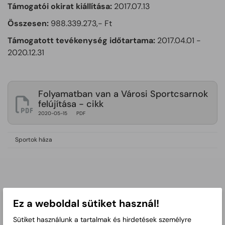
Támogatói okirat kiállítása:
2017.07.13
Összesen:
988.339.273,- Ft
Támogatott tevékenység időtartama:
2017.04.01 -
2020.12.31
Folyamatban van a Városi Sportcsarnok
felújítása - cikk
2020-05-15
PDF
Sportok háza
Ez a weboldal sütiket használ!
Sütiket használunk a tartalmak és hirdetések személyre