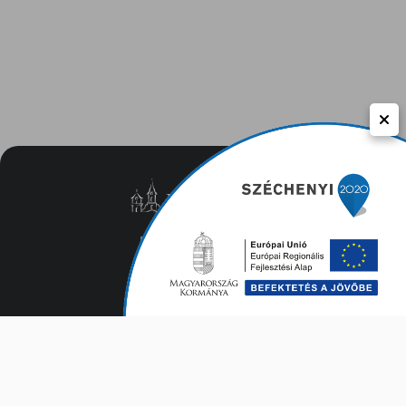
Közérdekű adatok
Adatvédelem
Impresszum
Kapcsolat