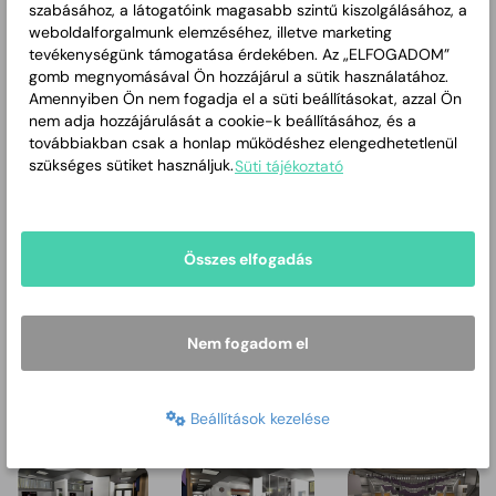
szabásához, a látogatóink magasabb szintű kiszolgálásához, a
weboldalforgalmunk elemzéséhez, illetve marketing
tevékenységünk támogatása érdekében. Az „ELFOGADOM”
gomb megnyomásával Ön hozzájárul a sütik használatához.
IMG_20200408_123451
IMG_20200408_123638
IMG_20200408_12
Amennyiben Ön nem fogadja el a süti beállításokat, azzal Ön
nem adja hozzájárulását a cookie-k beállításához, és a
továbbiakban csak a honlap működéshez elengedhetetlenül
szükséges sütiket használjuk.
Süti tájékoztató
Összes elfogadás
Nem fogadom el
IMG_20200408_123804
IMG_20200408_123926
kiemelt
Beállítások kezelése