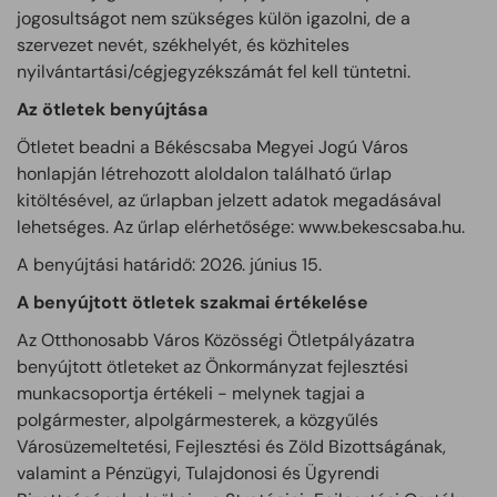
jogosultságot nem szükséges külön igazolni, de a
szervezet nevét, székhelyét, és közhiteles
nyilvántartási/cégjegyzékszámát fel kell tüntetni.
Az ötletek benyújtása
Ötletet beadni a Békéscsaba Megyei Jogú Város
honlapján létrehozott aloldalon található űrlap
kitöltésével, az űrlapban jelzett adatok megadásával
lehetséges. Az űrlap elérhetősége: www.bekescsaba.hu.
A benyújtási határidő: 2026. június 15.
A benyújtott ötletek szakmai értékelése
Az Otthonosabb Város Közösségi Ötletpályázatra
benyújtott ötleteket az Önkormányzat fejlesztési
munkacsoportja értékeli - melynek tagjai a
polgármester, alpolgármesterek, a közgyűlés
Városüzemeltetési, Fejlesztési és Zöld Bizottságának,
valamint a Pénzügyi, Tulajdonosi és Ügyrendi