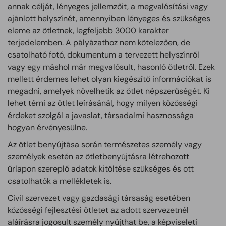
annak célját, lényeges jellemzőit, a megvalósítási vagy
ajánlott helyszínét, amennyiben lényeges és szükséges
eleme az ötletnek, legfeljebb 3000 karakter
terjedelemben. A pályázathoz nem kötelezően, de
csatolható fotó, dokumentum a tervezett helyszínről
vagy egy máshol már megvalósult, hasonló ötletről. Ezek
mellett érdemes lehet olyan kiegészítő információkat is
megadni, amelyek növelhetik az ötlet népszerűségét. Ki
lehet térni az ötlet leírásánál, hogy milyen közösségi
érdeket szolgál a javaslat, társadalmi hasznossága
hogyan érvényesülne.
Az ötlet benyújtása során természetes személy vagy
személyek esetén az ötletbenyújtásra létrehozott
űrlapon szereplő adatok kitöltése szükséges és ott
csatolhatók a mellékletek is.
Civil szervezet vagy gazdasági társaság esetében
közösségi fejlesztési ötletet az adott szervezetnél
aláírásra jogosult személy nyújthat be, a képviseleti