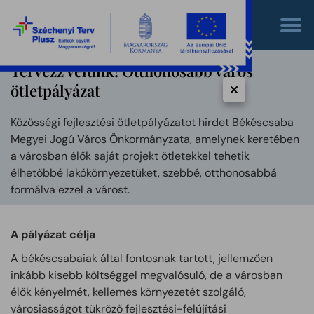
Tervezz velünk! Otthonosabb város
ötletpályázat
Közösségi fejlesztési ötletpályázatot hirdet Békéscsaba
Megyei Jogú Város Önkormányzata, amelynek keretében
a városban élők saját projekt ötletekkel tehetik
élhetőbbé lakókörnyezetüket, szebbé, otthonosabbá
formálva ezzel a várost.
A pályázat célja
A békéscsabaiak által fontosnak tartott, jellemzően
inkább kisebb költséggel megvalósuló, de a városban
élők kényelmét, kellemes környezetét szolgáló,
városiasságot tükröző fejlesztési-felújítási