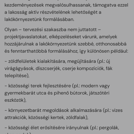
kezdeményezések megvalósulhassanak, támogatva ezzel
a lakosság aktív részvételének lehetőségét a
lakókörnyezetünk formálásában.
Olyan – tervezési szakaszba nem juttatott –
projektjavaslatokat, elképzeléseket várunk, amelyek
hozzájárulnak a lakókörnyezetünk szebbé, otthonosabbá
és fenntarthatóbbá formálásához, így különösen például:
- zöldfelületek kialakítására, megújítására (pl.: új
virágágyások, díszcserjék, cserje kompozíciók, fák
telepítése),
- közösségi terek fejlesztésére (pl.: modern vagy
gyermekbarát utca és pihenő bútorok, játszótéri
eszközök),
- környezetbarát megoldások alkalmazására (pl.: vizes
attrakciók, közösségi kertek, zöldfalak),
- közösségi élet erősítésére irányulnak (pl.: pergolák,