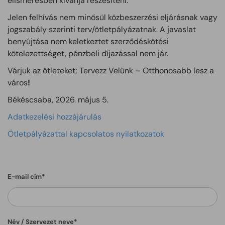
elismerésben kívánja részesíteni.
Jelen felhívás nem minősül közbeszerzési eljárásnak vagy
jogszabály szerinti terv/ötletpályázatnak. A javaslat
benyújtása nem keletkeztet szerződéskötési
kötelezettséget, pénzbeli díjazással nem jár.
Várjuk az ötleteket; Tervezz Velünk – Otthonosabb lesz a
város
!
Békéscsaba, 2026. május 5.
Adatkezelési hozzájárulás
Ötletpályázattal kapcsolatos nyilatkozatok
E-mail cím*
Név / Szervezet neve*