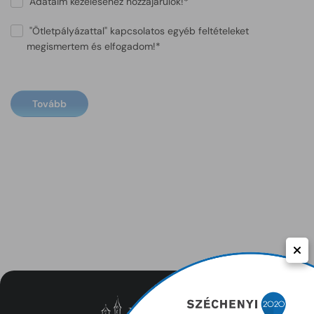
Adataim kezeléséhez hozzájárulok!*
"Ötletpályázattal" kapcsolatos egyéb feltételeket
megismertem és elfogadom!*
Tovább