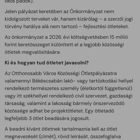
okos padok).
Jelen pályázat keretében az Önkormányzat nem
kidolgozott terveket vár, hanem kizárólag – a szerzői jogi
törvény hatálya alá nem tartozó – fejlesztési ötleteket.
Az önkormányzat a 2026. évi költségvetésben 15 millió
forint keretösszeget különített el a legjobb közösségi
ötletek megvalósítására.
Ki és hogyan tud ötletet javasolni?
Az Otthonosabb Város Közösségi Ötletpályázatra
valamennyi Békéscsabán lakó- vagy tartózkodási hellyel
rendelkező természetes személy (életkortól függetlenül)
vagy itt székhellyel rendelkező civil szervezet, gazdasági
társaság, valamint a lakosság bármely önszerveződő
közössége adhat be projektötletet. Egy ötletadó
legfeljebb 3 ötlet beadására jogosult.
A beadni kívánt ötletnek tartalmaznia kell az ötlet
megnevezését (címét), rövid leírását, összefoglalva