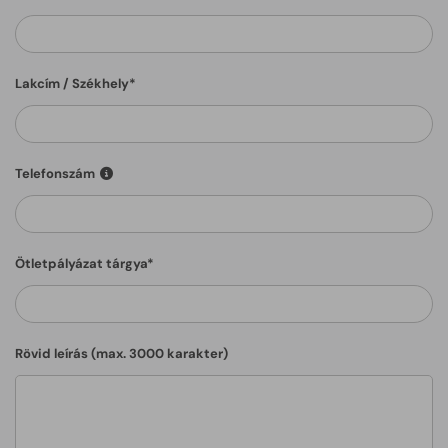
Lakcím / Székhely*
06-xx-xxx-xxxx, 06-x-xxx-xxxx, 06-x-xxx-xxx
Telefonszám
Ötletpályázat tárgya*
Rövid leírás (max. 3000 karakter)