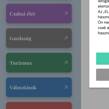
látoga
elemz
Az „E
Csabai élet
haszná
Ön nem
csak 
haszná
Gazdaság
Turizmus
Választások