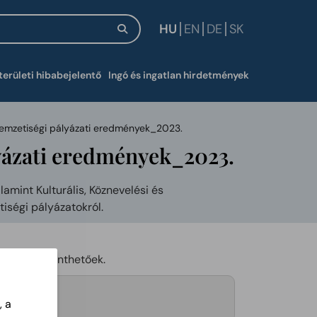
HU
EN
DE
SK
új ablakban
területi hibabejelentő
Ingó és ingatlan hirdetmények
 nemzetiségi pályázati eredmények_2023.
lyázati eredmények_2023.
mint Kulturális, Köznevelési és
tiségi pályázatokról.
ben megtekinthetőek.
, a