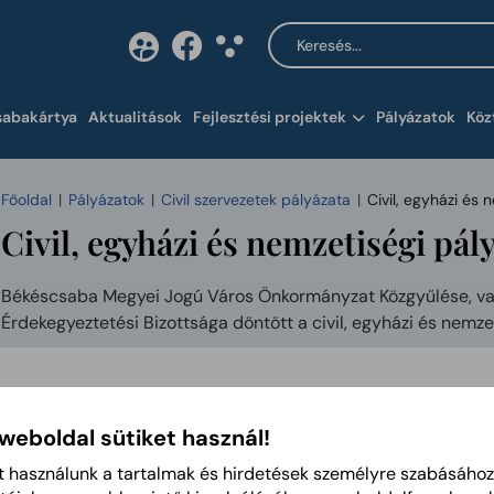
Keresés a tartalomban
Tartalom megnyitása 
sabakártya
Aktualitások
Fejlesztési projektek
Pályázatok
Köz
Főoldal
Pályázatok
Civil szervezetek pályázata
Civil, egyházi és
Civil, egyházi és nemzetiségi pá
Békéscsaba Megyei Jogú Város Önkormányzat Közgyűlése, vala
Érdekegyeztetési Bizottsága döntött a civil, egyházi és nemze
A pályázati eredmények és a beszámoló űrlap a mellékletek
 weboldal sütiket használ!
Civil szervezetek 2023. évi támogatása
t használunk a tartalmak és hirdetések személyre szabásához
2023-04-06
PDF