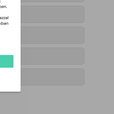
k
ben.
azzal
akban
atása