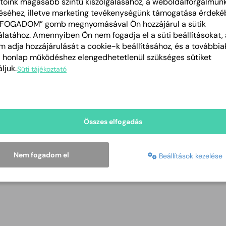
tóink magasabb szintű kiszolgálásához, a weboldalforgalmun
éséhez, illetve marketing tevékenységünk támogatása érdeké
LFOGADOM” gomb megnyomásával Ön hozzájárul a sütik
Egyházi szervezetek 2023
latához. Amennyiben Ön nem fogadja el a süti beállításokat, 
2023-04-06
PDF
 adja hozzájárulását a cookie-k beállításához, és a további
a honlap működéshez elengedhetetlenül szükséges sütiket
Nemzetiségi civil szervezetek 2023
ljuk.
Süti tájékoztató
2023-04-06
PDF
Alapítványi civil szervezetek 2023. évi támog
2023-04-06
PDF
Összes elfogadás
BESZÁMOLÓ ŰRLAP_2023.
Nem fogadom el
Beállítások kezelése
2023-04-06
DOCX