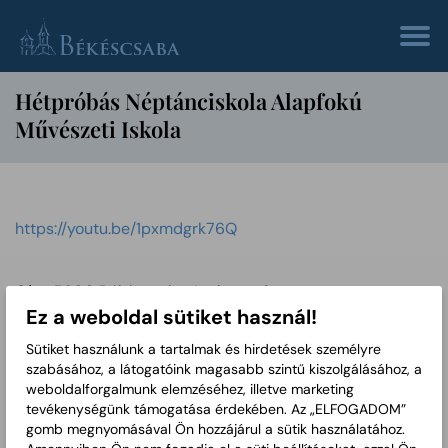
Hétpróbás Néptánciskola Alapfokú
Művészeti Iskola
https://youtu.be/1pxmdgrk76Q
Cím
: 5600 Békéscsaba, Luther u. 6.
Központi telefon
: 06-66-631-367
Ez a weboldal sütiket használ!
Email
:
Email cím mutatása
Sütiket használunk a tartalmak és hirdetések személyre
Weboldal
:
http://www.balassitancegyuttes.hu
szabásához, a látogatóink magasabb szintű kiszolgálásához, a
weboldalforgalmunk elemzéséhez, illetve marketing
tevékenységünk támogatása érdekében. Az „ELFOGADOM”
gomb megnyomásával Ön hozzájárul a sütik használatához.