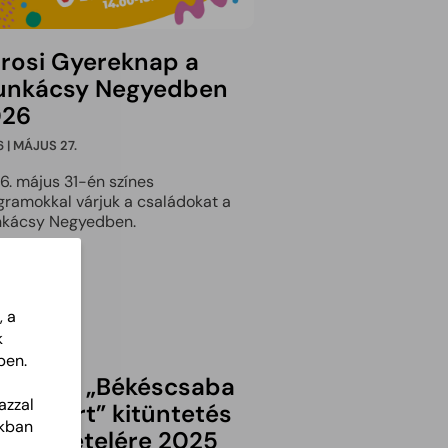
rosi Gyereknap a
nkácsy Negyedben
026
 | MÁJUS 27.
6. május 31-én színes
gramokkal várjuk a családokat a
kácsy Negyedben.
ebben
, a
k
ben.
LHÍVÁS „Békéscsaba
azzal
júságáért” kitüntetés
akban
vaslattételére 2025