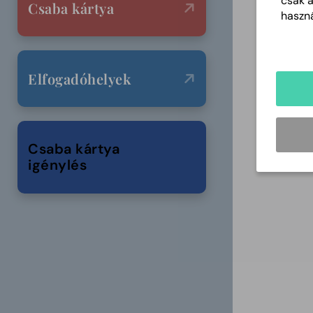
csak 
Csaba kártya
haszná
Elfogadóhelyek
Csaba kártya
igénylés