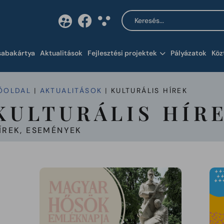
Keresés a tartalomban
Tartalom megnyitása 
sabakártya
Aktualitások
Fejlesztési projektek
Pályázatok
Köz
ŐOLDAL
AKTUALITÁSOK
KULTURÁLIS HÍREK
KULTURÁLIS HÍR
ÍREK, ESEMÉNYEK