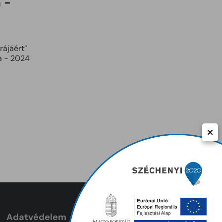
 -
rájáért”
a - 2024
Adatvédelem