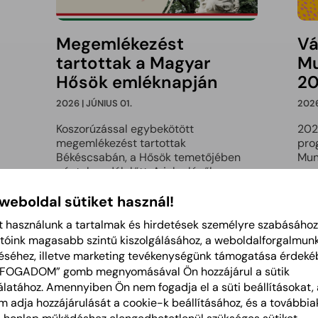
Megemlékezést
Vá
tartottak a Magyar
Mu
Hősök emléknapján
2
2026 | JÚNIUS 01.
2026
Koszorúzással egybekötött
202
megemlékezést tartottak
pro
Békéscsabán, a Hősök temetőjében
Mun
pénteken délelőtt. A jelenlévők a
Bőv
magyar hősök emléknapja alkalmából
 weboldal sütiket használ!
gyűltek össze.
Bővebben
t használunk a tartalmak és hirdetések személyre szabásához
tóink magasabb szintű kiszolgálásához, a weboldalforgalmun
éséhez, illetve marketing tevékenységünk támogatása érdeké
FE
LFOGADOM” gomb megnyomásával Ön hozzájárul a sütik
latához. Amennyiben Ön nem fogadja el a süti beállításokat, 
If
 adja hozzájárulását a cookie-k beállításához, és a további
ja