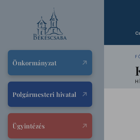
C
F
Önkormányzat
H
Polgármesteri hivatal
Ügyintézés