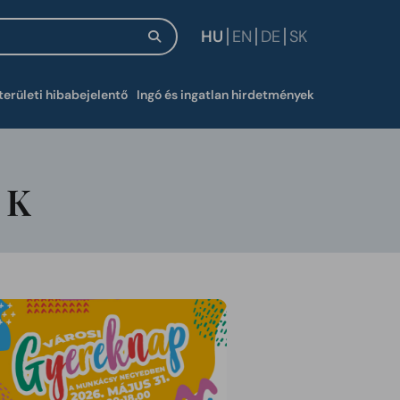
HU
EN
DE
SK
új ablakban
területi hibabejelentő
Ingó és ingatlan hirdetmények
EK