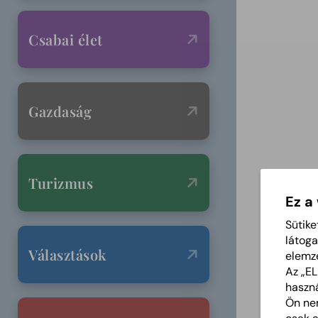
Csabai élet
Gazdaság
Turizmus
Ez a
Sütike
látoga
Választások
elemz
Az „E
haszná
Ön nem