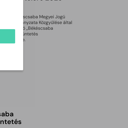
 | ÁPRILIS 29.
HÍVÁS Békéscsaba Megyei Jogú
os Önkormányzata Közgyűlése által
mányozható „Békéscsaba
ságáért” kitüntetés
slattételére.
ebben
saba
üntetés