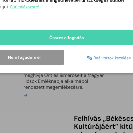
a honlap működéshez elengedhetetlenül szükséges sütiket
ljuk.
2025
Süti tájékoztató
FEL
Magyar Hősök
Vár
ado
Emléknapja 2026
Ifjú
Összes elfogadás
java
2026 | MÁJUS 20.
Bőv
A magyar honvédek emlékét városunk
is ápolja, és évről-évre fejet hajt hős
Nem fogadom el
Beállítások kezelése
elődeink előtt. Békéscsaba Megyei
Jogú Város Önkormányzata tisztelettel
meghívja Önt és ismerőseit a Magyar
Hősök Emléknapja alkalmából
rendezett megemlékezésre.
Bővebben
Felhívás „Békésc
Kultúrájáért” kit