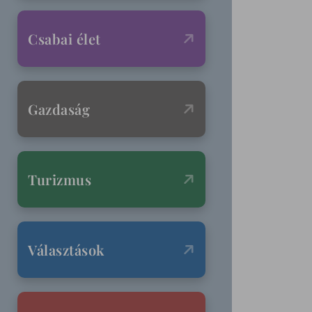
Csabai élet
Gazdaság
Turizmus
Választások