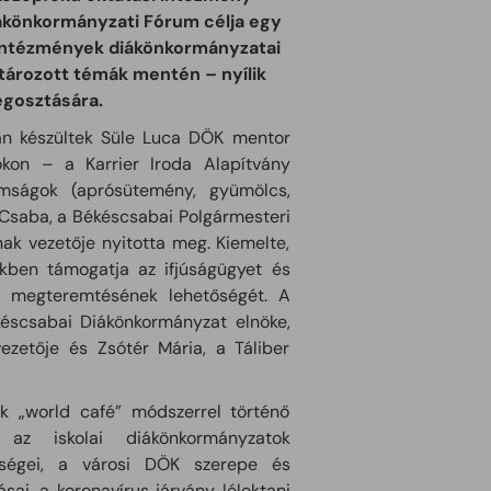
Diákönkormányzati Fórum célja egy
 intézmények diákönkormányzatai
ározott témák mentén – nyílik
egosztására.
an készültek Süle Luca DÖK mentor
lokon – a Karrier Iroda Alapítvány
mságok (aprósütemény, gyümölcs,
 Csaba, a Békéscsabai Polgármesteri
ak vezetője nyitotta meg. Kiemelte,
kben támogatja az ifjúságügyet és
tér megteremtésének lehetőségét. A
késcsabai Diákönkormányzat elnöke,
vezetője és Zsótér Mária, a Táliber
k „world café” módszerrel történő
 az iskolai diákönkormányzatok
tőségei, a városi DÖK szerepe és
sai, a koronavírus járvány lélektani