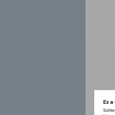
Ez a
Sütike