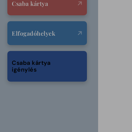
Csaba kártya
Elfogadóhelyek
Csaba kártya
igénylés