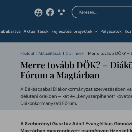
Keresés a tartalomban
Tartalom megnyitása 
sabakártya
Aktualitások
Fejlesztési projektek
Pályázatok
Köz
Főoldal
Aktualitások
Civil hírek
Merre tovább DÖK? – 
Merre tovább DÖK? – Diák
Fórum a Magtárban
A Békéscsabai Diákönkormányzat szervezésében va
délutáni órákban – két év „kényszerpihenőt” követő
Diákönkormányzati Fórum.
A Szeberényi Gusztáv Adolf Evangélikus Gimnáz
Magtárban megrendezett eseményen tizenkét k