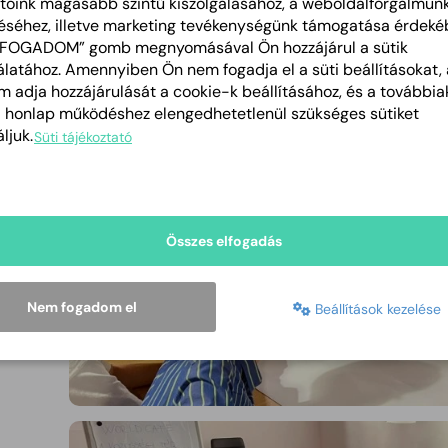
tóink magasabb szintű kiszolgálásához, a weboldalforgalmun
éséhez, illetve marketing tevékenységünk támogatása érdeké
LFOGADOM” gomb megnyomásával Ön hozzájárul a sütik
latához. Amennyiben Ön nem fogadja el a süti beállításokat, 
 adja hozzájárulását a cookie-k beállításához, és a további
a honlap működéshez elengedhetetlenül szükséges sütiket
ljuk.
Süti tájékoztató
Összes elfogadás
Nem fogadom el
Beállítások kezelése