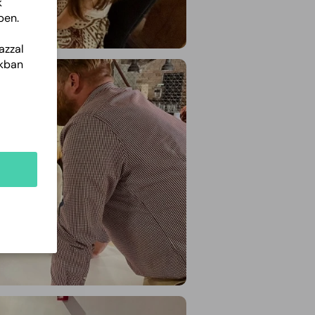
k
ben.
azzal
akban