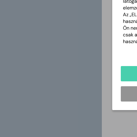
látoga
elemz
Az „E
haszná
Ön nem
csak 
haszná