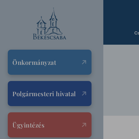
C
Önkormányzat
Polgármesteri hivatal
Ügyintézés