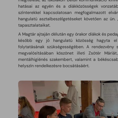
hatásai az egyén és a diákközösségek vonzatába
színterekkel kapcsolatosan megfogalmazott elv
hangulatú asztalbeszélgetéseket követően az ún. 
tapasztalataikat.
A Magtár ajtaján délután egy órakor diákok és peda
később egy jó hangulatú közösség hagyta e
folytatásának szükségességében. A rendezvény s
megvalósításában köszönet illeti Zsótér Máriá
mentálhigiénés szakembert, valamint a békéscsab
helyszín rendelkezésre bocsátásáért.