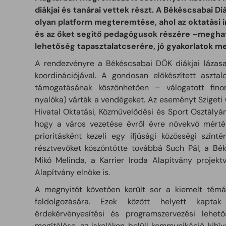
diákjai és tanárai vettek részt. A Békéscsabai 
olyan platform megteremtése, ahol az oktatási
és az őket segítő pedagógusok részére –meghat
lehetőség tapasztalatcserére, jó gyakorlatok m
A rendezvényre a Békéscsabai DÖK diákjai lázas
koordinációjával. A gondosan előkészített aszta
támogatásának köszönhetően – válogatott fino
nyalóka) várták a vendégeket. Az eseményt Szigeti
Hivatal Oktatási, Közművelődési és Sport Osztályán
hogy a város vezetése évről évre növekvő mérté
prioritásként kezeli egy ifjúsági közösségi szín
résztvevőket köszöntötte továbbá Such Pál, a Bé
Mikó Melinda, a Karrier Iroda Alapítvány projekt
Alapítvány elnöke is.
A megnyitót követően került sor a kiemelt témá
feldolgozására. Ezek között helyett kaptak
érdekérvényesítési és programszervezési lehe
megítélése, az iskolákon belüli kommunikáció kihívá