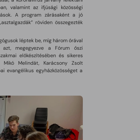
n, valamint az ifjúsági közösségi
árások. A program zárásaként a jó
„asztalgazdák” röviden összegezték
gógusok léptek be, míg három órával
l azt, megegyezve a Fórum őszi
zakmai előkészítésében és sikeres
t, Mikó Melindát, Karácsony Zsolt
ai evangélikus egyházközösséget a