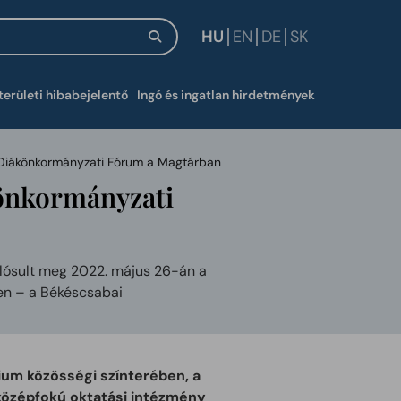
HU
EN
DE
SK
új ablakban
területi hibabejelentő
Ingó és ingatlan hirdetmények
Diákönkormányzati Fórum a Magtárban
önkormányzati
lósult meg 2022. május 26-án a
en – a Békéscsabai
ium közösségi színterében, a
özépfokú oktatási intézmény