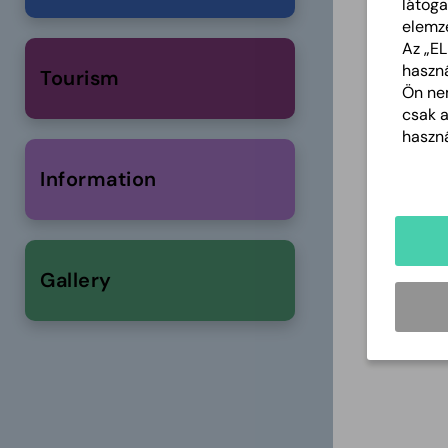
látoga
elemz
Az „E
haszná
Tourism
Ön nem
csak 
haszná
Information
Gallery