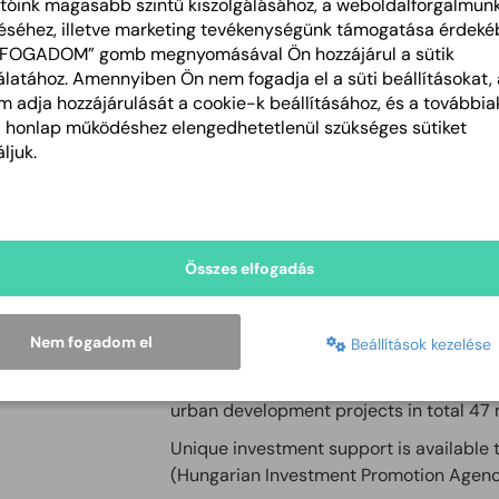
tóink magasabb szintű kiszolgálásához, a weboldalforgalmun
of the country, in the value of 292 millio
éséhez, illetve marketing tevékenységünk támogatása érdeké
LFOGADOM” gomb megnyomásával Ön hozzájárul a sütik
Some of the main points of developments
latához. Amennyiben Ön nem fogadja el a süti beállításokat, 
Accessibility:
 adja hozzájárulását a cookie-k beállításához, és a további
Development of the M44 highway from 
a honlap működéshez elengedhetetlenül szükséges sütiket
Building the western bypass road of Bé
ljuk.
Improving the Békéscsaba Regional Airpo
Establishing an Intermodal Container Term
Strengthening economy:
Enlarging and opening new investment si
Összes elfogadás
Strengthening industrial sites with infras
Fostering education
Establishment of a Printing Knowledge a
Nem fogadom el
Beállítások kezelése
Strengthening the higher educational op
Békéscsaba. Besides the Modern Cities 
urban development projects in total 47 m
Unique investment support is available 
(Hungarian Investment Promotion Agenc