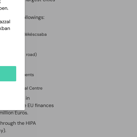
k
n EURos.
ben.
 are the followings:
azzal
akban
Budapest to Békéscsaba
késcsaba
rt
inal (train – road)
tes
tructural elements
nd Educational Centre
portunities in
Program the EU finances
illion Euros.
through the HIPA
y).