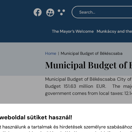
Search content
Open content in a new 
The Mayor’s Welcome
Munkácsy and the
Home
Municipal Budget of Békéscsaba
Municipal Budget of 
Municipal Budget of Békéscsaba City of
Budget 151.63 million EUR. The maj
government comes from local taxes: 12.14
The Municipal expenses consist of ope
million EURos, and investment expenditu
 weboldal sütiket használ!
The Modern Cities Program is laun
t használunk a tartalmak és hirdetések személyre szabásához
Government to finance the development 