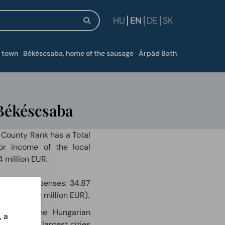
HU
EN
DE
SK
window
 town
Békéscsaba, home of the sausage
Árpád Bath
Békéscsaba
 County Rank has a Total
or income of the local
 million EUR.
rational expenses: 34.87
res: (68.50 million EUR).
ched by the Hungarian
, a
of the 23 largest cities