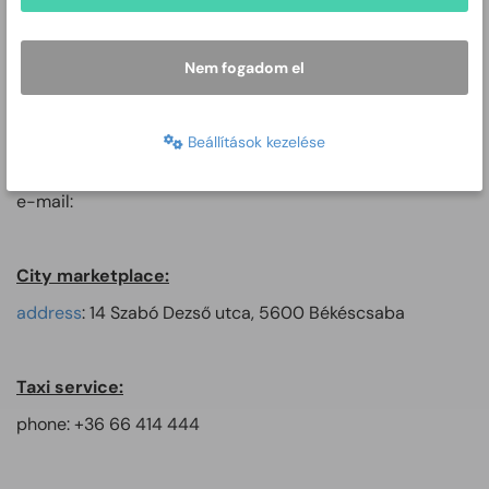
Police department:
address: 1-3 Bartók Béla út, 5600 Békéscsaba
Nem fogadom el
mail address: 5601 Békéscsaba Pf.: 129
phone: +36 66 523 700
Beállítások kezelése
fax: + 36 66 523 701
e-mail:
City marketplace:
address
: 14 Szabó Dezső utca, 5600 Békéscsaba
Taxi service:
phone: +36 66 414 444