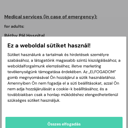
Medical services (in case of emergency):
for adults:
Réthy Pál Hospital
Ez a weboldal sütiket használ!
address: 18 Gyulai út, 5600 Békéscsaba
(inside the building for internal medicine, ground floor)
Sütiket használunk a tartalmak és hirdetések személyre
szabásához, a látogatóink magasabb szintű kiszolgálásához, a
phone: +36 66 555 424
weboldalforgalmunk elemzéséhez, illetve marketing
tevékenységünk támogatása érdekében. Az „ELFOGADOM”
for children & infants:
gomb megnyomásával Ön hozzájárul a sütik használatához.
Réthy Pál Hospital
Amennyiben Ön nem fogadja el a süti beállításokat, azzal Ön
nem adja hozzájárulását a cookie-k beállításához, és a
address: 18 Gyulai út, 5600 Békéscsaba
továbbiakban csak a honlap működéshez elengedhetetlenül
szükséges sütiket használjuk.
(inside the building for internal medicine, ground floor)
phone: +36 66 555 362
Összes elfogadás