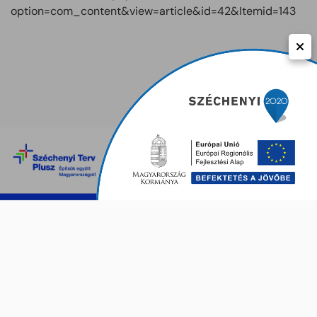
option=com_content&view=article&id=42&Itemid=143