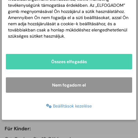
tevékenységünk támogatása érdekében. Az „ELFOGADOM”
Szt. István Platz 8, H-5600 Békéscsaba
gomb megnyomásával Ön hozzájárul a sütik használatához.
Amennyiben Ön nem fogadja el a süti beállításokat, azzal Ön
Telefon-/Faxnummer: +36 (66) 441-261
nem adja hozzájárulását a cookie-k beállításához, és a
E-Mail:
továbbiakban csak a honlap működéshez elengedhetetlenül
szükséges sütiket használjuk.
Ärztlicher Bereitschaftsdienst
Összes elfogadás
Für Erwachsene:
Nem fogadom el
Ort: Gyulaer Str. 18, Békéscsaba
Réthy Pál Krankenhaus, Poliklinik, Erdgeschoss
Beállítások kezelése
Telefonnummer: +36-66/555-424
Für Kinder: