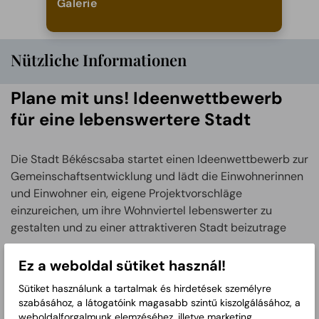
Galerie
Nützliche Informationen
Plane mit uns! Ideenwettbewerb
für eine lebenswertere Stadt
Die Stadt Békéscsaba startet einen Ideenwettbewerb zur
Gemeinschaftsentwicklung und lädt die Einwohnerinnen
und Einwohner ein, eigene Projektvorschläge
einzureichen, um ihre Wohnviertel lebenswerter zu
gestalten und zu einer attraktiveren Stadt beizutrage
Mehr anzeigen
Ez a weboldal sütiket használ!
Sütiket használunk a tartalmak és hirdetések személyre
szabásához, a látogatóink magasabb szintű kiszolgálásához, a
Tourinform Büro Békéscsaba
weboldalforgalmunk elemzéséhez, illetve marketing