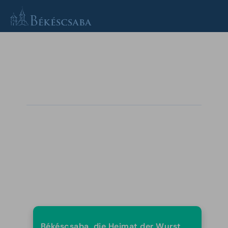
public.search.aria_label
HU
EN
DE
SK
Grußwort
Munkácsy und die Stadt
Heil- und Freibad Árpád
Programmangebot
Békéscsaba, die Heimat der Wurst