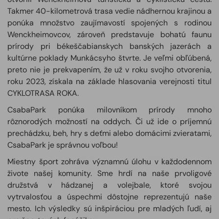
Takmer 40-kilometrová trasa vedie nádhernou krajinou a
ponúka množstvo zaujímavostí spojených s rodinou
Wenckheimovcov, zároveň predstavuje bohatú faunu
prírody pri békeščabianskych banských jazerách a
kultúrne poklady Munkácsyho štvrte. Je veľmi obľúbená,
preto nie je prekvapením, že už v roku svojho otvorenia,
roku 2023, získala na základe hlasovania verejnosti titul
CYKLOTRASA ROKA.
CsabaPark ponúka milovníkom prírody mnoho
rôznorodých možností na oddych. Či už ide o príjemnú
prechádzku, beh, hry s deťmi alebo domácimi zvieratami,
CsabaPark je správnou voľbou!
Miestny šport zohráva významnú úlohu v každodennom
živote našej komunity. Sme hrdí na naše prvoligové
družstvá v hádzanej a volejbale, ktoré svojou
vytrvalosťou a úspechmi dôstojne reprezentujú naše
mesto. Ich výsledky sú inšpiráciou pre mladých ľudí, aj