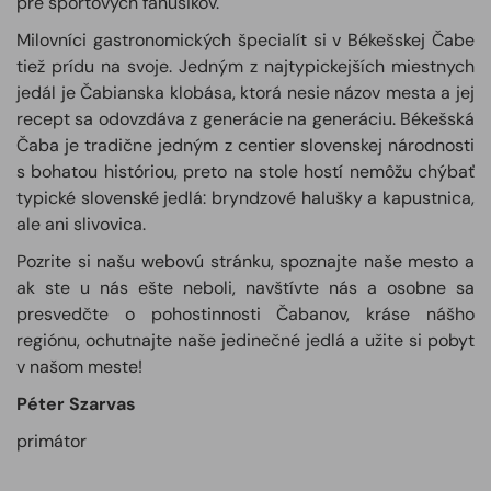
pre športových fanúšikov.
Milovníci gastronomických špecialít si v Békešskej Čabe
tiež prídu na svoje. Jedným z najtypickejších miestnych
jedál je Čabianska klobása, ktorá nesie názov mesta a jej
recept sa odovzdáva z generácie na generáciu. Békešská
Čaba je tradične jedným z centier slovenskej národnosti
s bohatou históriou, preto na stole hostí nemôžu chýbať
typické slovenské jedlá: bryndzové halušky a kapustnica,
ale ani slivovica.
Pozrite si našu webovú stránku, spoznajte naše mesto a
ak ste u nás ešte neboli, navštívte nás a osobne sa
presvedčte o pohostinnosti Čabanov, kráse nášho
regiónu, ochutnajte naše jedinečné jedlá a užite si pobyt
v našom meste!
Péter Szarvas
primátor