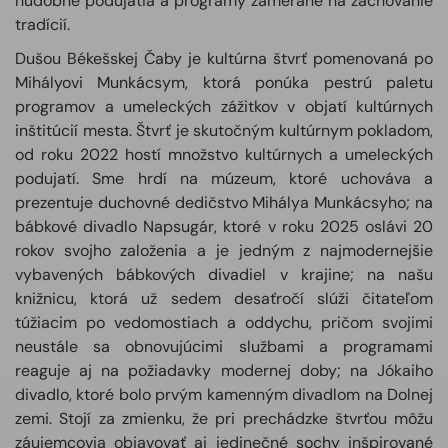
hudobné podujatia a programy zamerané na zachovanie
tradícií.
Dušou Békešskej Čaby je kultúrna štvrť pomenovaná po
Mihályovi Munkácsym, ktorá ponúka pestrú paletu
programov a umeleckých zážitkov v objatí kultúrnych
inštitúcií mesta. Štvrť je skutočným kultúrnym pokladom,
od roku 2022 hostí množstvo kultúrnych a umeleckých
podujatí. Sme hrdí na múzeum, ktoré uchováva a
prezentuje duchovné dedičstvo Mihálya Munkácsyho; na
bábkové divadlo Napsugár, ktoré v roku 2025 oslávi 20
rokov svojho založenia a je jedným z najmodernejšie
vybavených bábkových divadiel v krajine; na našu
knižnicu, ktorá už sedem desaťročí slúži čitateľom
túžiacim po vedomostiach a oddychu, pričom svojimi
neustále sa obnovujúcimi službami a programami
reaguje aj na požiadavky modernej doby; na Jókaiho
divadlo, ktoré bolo prvým kamenným divadlom na Dolnej
zemi. Stojí za zmienku, že pri prechádzke štvrťou môžu
záujemcovia objavovať aj jedinečné sochy inšpirované