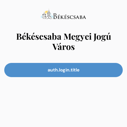
Békéscsaba Megyei Jogú
Város
auth.login.title