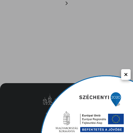
Közérdekű adatok
Adatvédelem