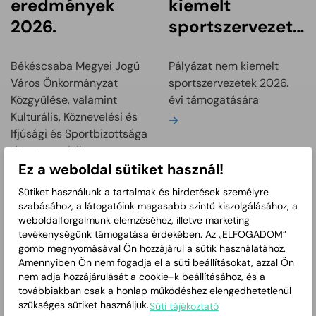
eredmények
kiemelt
2026.
sportszervezetek
2026. évi
támogatására
Békéscsaba Megyei Jogú
Pályázat nem kiemelt
Város Önkormányzat
sportszervezetek 2026.
Közgyűlése, valamint
évi támogatására
Kulturális, Köznevelési és
Bővebben
Ifjúsági és Sportbizottsága
döntött a civil
Ez a weboldal sütiket használ!
pályázatokról.
Bővebben
Sütiket használunk a tartalmak és hirdetések személyre
szabásához, a látogatóink magasabb szintű kiszolgálásához, a
weboldalforgalmunk elemzéséhez, illetve marketing
Pályázati
Ifjúsági
tevékenységünk támogatása érdekében. Az „ELFOGADOM”
felhívás egyházi
pályázati
gomb megnyomásával Ön hozzájárul a sütik használatához.
Amennyiben Ön nem fogadja el a süti beállításokat, azzal Ön
és nemzetiség
felhívás 2026
nem adja hozzájárulását a cookie-k beállításához, és a
szervezetek
továbbiakban csak a honlap működéshez elengedhetetlenül
szükséges sütiket használjuk.
Süti tájékoztató
támogatására
Pályázati felhívás egyházi
Ifjúsági pályázati felhívás