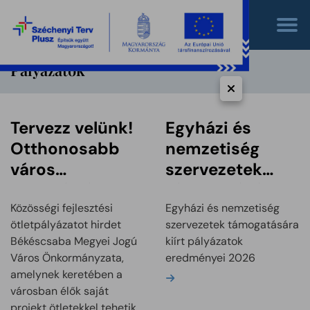
Pályázatok
Tervezz velünk!
Egyházi és
Otthonosabb
nemzetiség
város
szervezetek
ötletpályázat
támogatására
kiírt pályázatok
Közösségi fejlesztési
Egyházi és nemzetiség
ötletpályázatot hirdet
szervezetek támogatására
eredményei
Békéscsaba Megyei Jogú
kiírt pályázatok
2026
Város Önkormányzata,
eredményei 2026
amelynek keretében a
Bővebben
városban élők saját
projekt ötletekkel tehetik