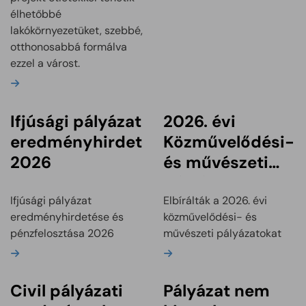
élhetőbbé
lakókörnyezetüket, szebbé,
otthonosabbá formálva
ezzel a várost.
Bővebben
Ifjúsági pályázat
2026. évi
eredményhirdetése
Közművelődési-
2026
és művészeti
pályázatok
eredményei
Ifjúsági pályázat
Elbírálták a 2026. évi
eredményhirdetése és
közművelődési- és
pénzfelosztása 2026
művészeti pályázatokat
Bővebben
Bővebben
Civil pályázati
Pályázat nem