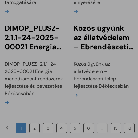
támogatására
elnyerésére
Bővebben
Bővebben
DIMOP_PLUSZ-
Közös ügyünk
2.1.1-24-2025-
az állatvédelem
00021 Energia
– Ebrendészeti
menedzsment
telep fejlesztése
rendszerek
Békéscsabán
DIMOP_PLUSZ-2.1.1-24-
Közös ügyünk az
2025-00021 Energia
állatvédelem –
fejlesztése és
menedzsment rendszerek
Ebrendészeti telep
bevezetése
fejlesztése és bevezetése
fejlesztése Békéscsabán
Békéscsabán
Békéscsabán
Bővebben
Bővebben
1
2
3
4
5
6
...
15
16